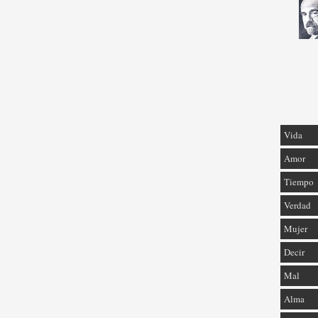
Vida
Amor
Tiempo
Verdad
Mujer
Decir
Mal
Alma