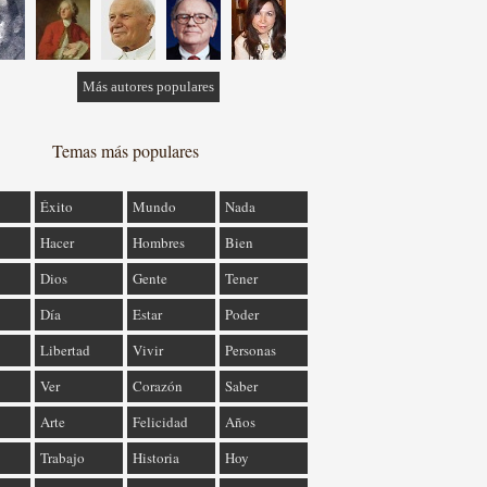
Más autores populares
Temas más populares
Éxito
Mundo
Nada
Hacer
Hombres
Bien
Dios
Gente
Tener
Día
Estar
Poder
Libertad
Vivir
Personas
Ver
Corazón
Saber
Arte
Felicidad
Años
Trabajo
Historia
Hoy