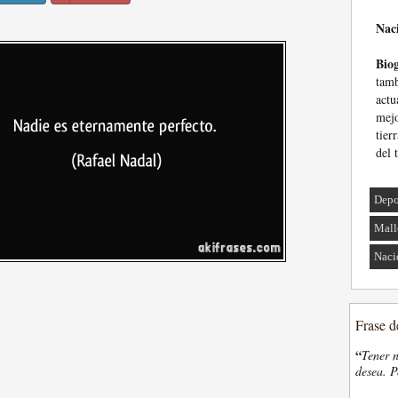
Nac
Biog
tamb
actu
mejo
tier
del 
Depo
Mall
Naci
Frase d
“
Tener n
desea. P