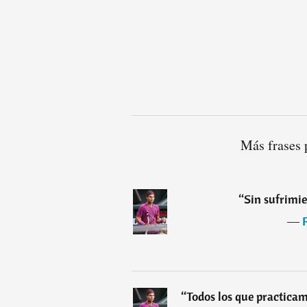
Más frases 
“
Sin sufrimie
―
“
Todos los que practica