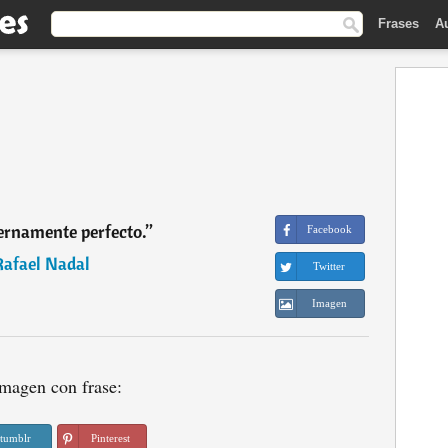
Frases
A
ernamente perfecto.
”
Facebook
Rafael Nadal
Twitter
Imagen
magen con frase:
tumblr
Pinterest