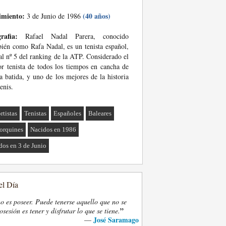
imiento:
(40 años)
3 de Junio de 1986
rafia:
Rafael Nadal Parera, conocido
ién como Rafa Nadal, es un tenista español,
al nº 5 del ranking de la ATP. Considerado el
r tenista de todos los tiempos en cancha de
ra batida, y uno de los mejores de la historia
tenis.
rtistas
Tenistas
Españoles
Baleares
orquines
Nacidos en 1986
dos en 3 de Junio
el Día
o es poseer. Puede tenerse aquello que no se
”
osesión es tener y disfrutar lo que se tiene.
José Saramago
—