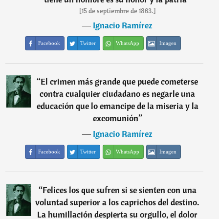
[15 de septiembre de 1863.]
―
Ignacio Ramírez
Facebook
Twitter
WhatsApp
Imagen
“
El crimen más grande que puede cometerse
contra cualquier ciudadano es negarle una
educación que lo emancipe de la miseria y la
excomunión
”
―
Ignacio Ramírez
Facebook
Twitter
WhatsApp
Imagen
“
Felices los que sufren si se sienten con una
voluntad superior a los caprichos del destino.
La humillación despierta su orgullo, el dolor