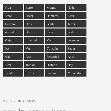
Vida
Éxito
Mundo
Nada
Amor
Hacer
Hombres
Bien
Tiempo
Dios
Gente
Tener
Verdad
Día
Estar
Poder
Mujer
Libertad
Vivir
Personas
Decir
Ver
Corazón
Saber
Mal
Arte
Felicidad
Años
Alma
Trabajo
Historia
Hoy
Estado
Razón
Pueblo
Momento
© 2013-2026 Aki Frases
Facebook
Política de Privacidad
Contacto