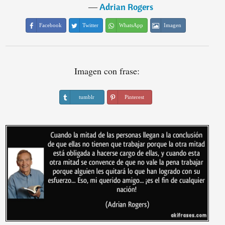
―
Adrian Rogers
Facebook
Twitter
WhatsApp
Imagen
Imagen con frase:
tumblr
Pinterest