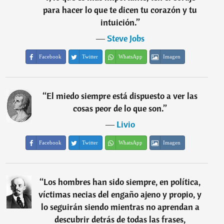
para hacer lo que te dicen tu corazón y tu
intuición.
”
―
Steve Jobs
Facebook
Twitter
WhatsApp
Imagen
“
El miedo siempre está dispuesto a ver las
cosas peor de lo que son.
”
―
Livio
Facebook
Twitter
WhatsApp
Imagen
“
Los hombres han sido siempre, en política,
víctimas necias del engaño ajeno y propio, y
lo seguirán siendo mientras no aprendan a
descubrir detrás de todas las frases,