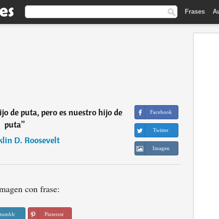
Frases
A
jo de puta, pero es nuestro hijo de
Facebook
puta
”
Twitter
lin D. Roosevelt
Imagen
magen con frase:
tumblr
Pinterest