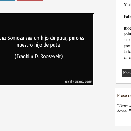
Nac
Fall
Biog
polí
que 
pres
únic
en e
Naci
Frase d
“
Tener n
desea. P