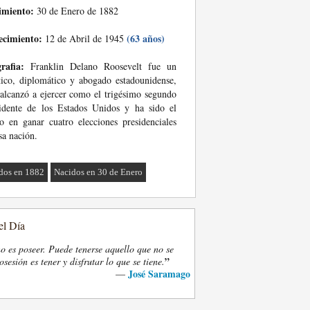
imiento:
30 de Enero de 1882
ecimiento:
(63 años)
12 de Abril de 1945
rafia:
Franklin Delano Roosevelt fue un
tico, diplomático y abogado estadounidense,
alcanzó a ejercer como el trigésimo segundo
idente de los Estados Unidos y ha sido el
o en ganar cuatro elecciones presidenciales
sa nación.
dos en 1882
Nacidos en 30 de Enero
el Día
o es poseer. Puede tenerse aquello que no se
”
osesión es tener y disfrutar lo que se tiene.
José Saramago
—