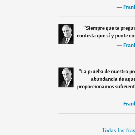
―
Frank
“
Siempre que te pregun
contesta que sí y ponte e
―
Frank
“
La prueba de nuestro pr
abundancia de aquel
proporcionamos suficient
―
Frank
Todas las fra