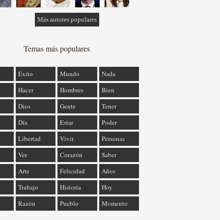
Más autores populares
Temas más populares
Éxito
Mundo
Nada
Hacer
Hombres
Bien
Dios
Gente
Tener
Día
Estar
Poder
Libertad
Vivir
Personas
Ver
Corazón
Saber
Arte
Felicidad
Años
Trabajo
Historia
Hoy
Razón
Pueblo
Momento