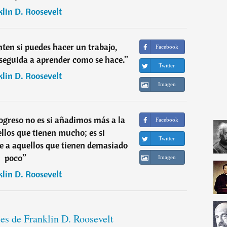
lin D. Roosevelt
ten si puedes hacer un trabajo,
Facebook
nseguida a aprender como se hace.
”
Twitter
lin D. Roosevelt
Imagen
ogreso no es si añadimos más a la
Facebook
los que tienen mucho; es si
Twitter
e a aquellos que tienen demasiado
poco
”
Imagen
lin D. Roosevelt
ses de Franklin D. Roosevelt