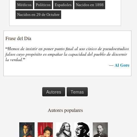
Médicos
Políticos
Españoles
Nacidos en 1898
Nacidos en 29 de Octubre
Frase del Día
“
Hemos de insistir en poner punto final al uso cínico de pseudoestudios
falsos cuyo propósito es empañar la capacidad del pueblo de discernir
”
la verdad.
Al Gore
—
Autores
Temas
Autores populares