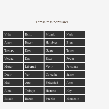
Temas más populares
Vida
Éxito
Mundo
Nada
Amor
Hacer
Hombres
Bien
Tiempo
Dios
Gente
Tener
Verdad
Día
Estar
Poder
Mujer
Libertad
Vivir
Personas
Decir
Ver
Corazón
Saber
Mal
Arte
Felicidad
Años
Alma
Trabajo
Historia
Hoy
Estado
Razón
Pueblo
Momento