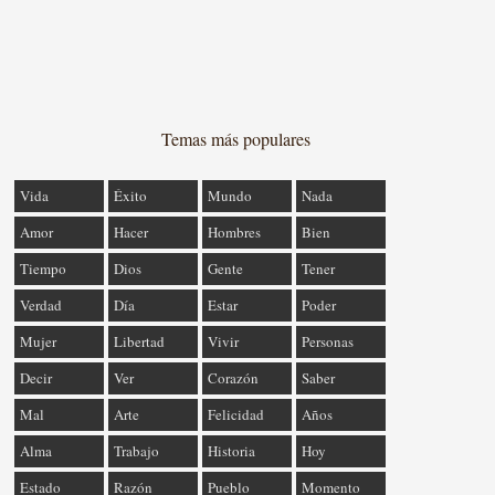
Temas más populares
Vida
Éxito
Mundo
Nada
Amor
Hacer
Hombres
Bien
Tiempo
Dios
Gente
Tener
Verdad
Día
Estar
Poder
Mujer
Libertad
Vivir
Personas
Decir
Ver
Corazón
Saber
Mal
Arte
Felicidad
Años
Alma
Trabajo
Historia
Hoy
Estado
Razón
Pueblo
Momento