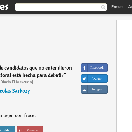
Frases
A
e candidatos que no entendieron
Facebook
oral está hecha para debatir
”
Twitter
 Diario El Mercurio]
colas Sarkozy
Imagen
magen con frase:
tumblr
Pinterest