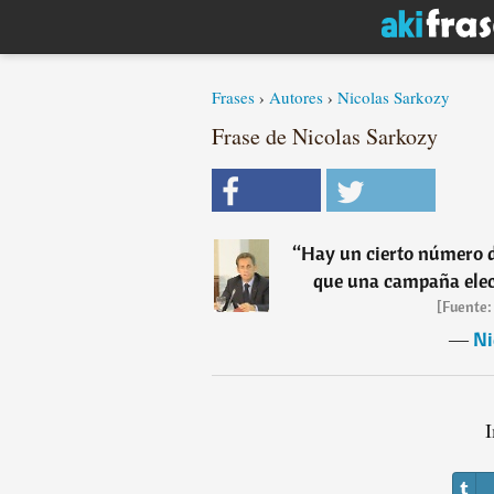
Frases
›
Autores
›
Nicolas Sarkozy
Frase de Nicolas Sarkozy
“
Hay un cierto número d
que una campaña elect
[Fuente:
―
Ni
I