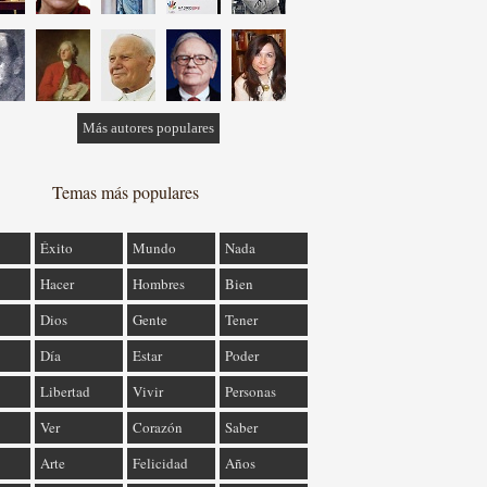
Más autores populares
Temas más populares
Éxito
Mundo
Nada
Hacer
Hombres
Bien
Dios
Gente
Tener
Día
Estar
Poder
Libertad
Vivir
Personas
Ver
Corazón
Saber
Arte
Felicidad
Años