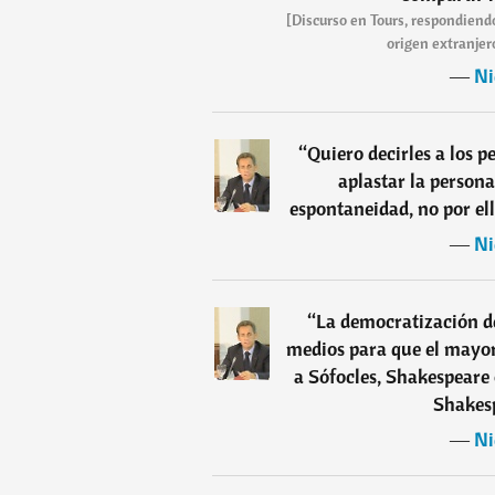
[Discurso en Tours, respondiend
origen extranjer
―
Ni
“
Quiero decirles a los 
aplastar la persona
espontaneidad, no por ell
―
Ni
“
La democratización de
medios para que el mayo
a Sófocles, Shakespeare 
Shakesp
―
Ni