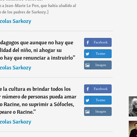
o a Jean-Marie Le Pen, que había aludido al
o de los padres de Sarkozy.]
colas Sarkozy
pedagogos que aunque no hay que
Facebook
lidad del niño, ni ahogar su
Twitter
o hay que renunciar a instruirlo
”
Imagen
colas Sarkozy
 la cultura es brindar todos los
Facebook
r número de personas pueda amar
Twitter
o Racine, no suprimir a Sófocles,
eare o Racine.
”
Imagen
colas Sarkozy