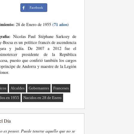
Facebook
imiento:
(71 años)
28 de Enero de 1955
rafia:
Nicolas Paul Stéphane Sarkozy de
-Bocsa es un político francés de ascendencia
gara y judía. De 2007 a 2012 fue el
esimotercer presidente de la República
cesa, puesto que confirió también los cargos
opríncipe de Andorra y maestre de la Legión
onor.
ticos
Alcaldes
Gobernantes
Franceses
dos en 1955
Nacidos en 28 de Enero
el Día
o es poseer. Puede tenerse aquello que no se