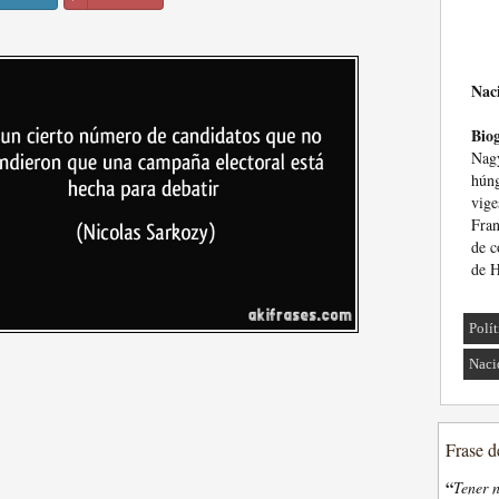
Nac
Biog
Nagy
hún
vig
Fran
de c
de H
Polí
Naci
Frase d
“
Tener n