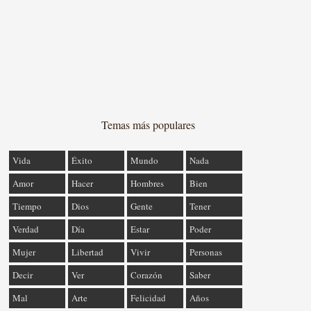
Temas más populares
Vida
Éxito
Mundo
Nada
Amor
Hacer
Hombres
Bien
Tiempo
Dios
Gente
Tener
Verdad
Día
Estar
Poder
Mujer
Libertad
Vivir
Personas
Decir
Ver
Corazón
Saber
Mal
Arte
Felicidad
Años