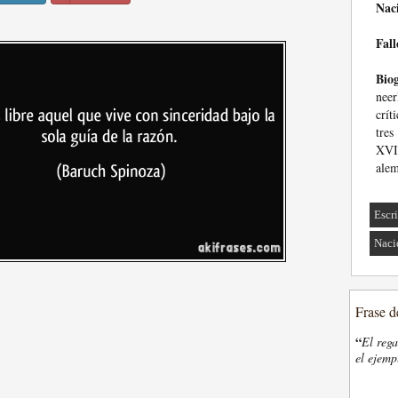
Nac
Fall
Biog
neer
crít
tres
XVII
alem
Escri
Naci
Frase d
“
El rega
el ejemp