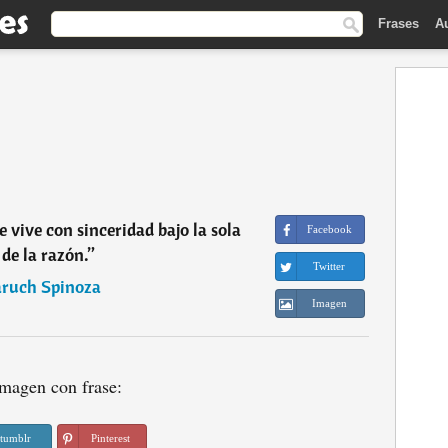
Frases
A
ue vive con sinceridad bajo la sola
Facebook
 de la razón.
”
Twitter
ruch Spinoza
Imagen
magen con frase:
tumblr
Pinterest