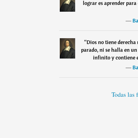
lograr es aprender para
―
Ba
“
Dios no tiene derecha 
parado, ni se halla en u
infinito y contiene 
―
Ba
Todas las 