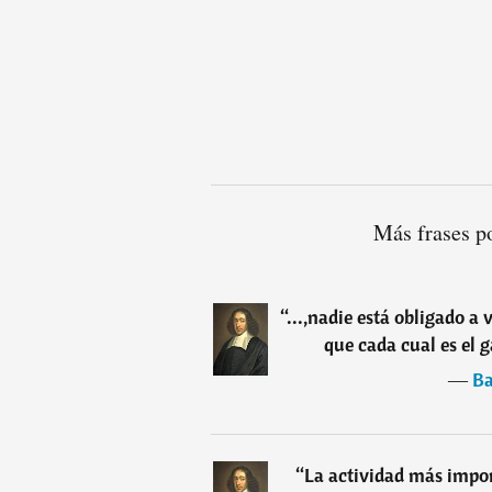
Más frases p
“
...,nadie está obligado a v
que cada cual es el g
―
Ba
“
La actividad más impo