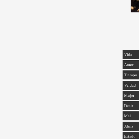
Vida
Amor
Tiempo
Verdad
Mujer
Decir
Mal
Alma
Estado