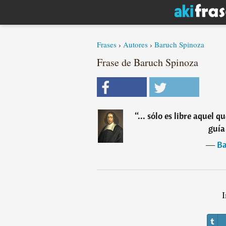
Frases
›
Autores
›
Baruch Spinoza
Frase de Baruch Spinoza
“
... sólo es libre aquel q
guía
―
Ba
I