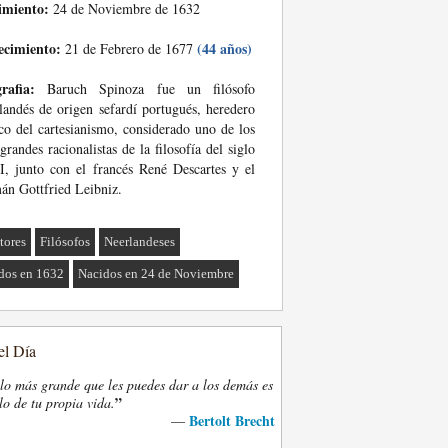
imiento:
24 de Noviembre de 1632
ecimiento:
(44 años)
21 de Febrero de 1677
rafia:
Baruch Spinoza fue un filósofo
landés de origen sefardí portugués, heredero
ico del cartesianismo, considerado uno de los
 grandes racionalistas de la filosofía del siglo
, junto con el francés René Descartes y el
án Gottfried Leibniz.
tores
Filósofos
Neerlandeses
dos en 1632
Nacidos en 24 de Noviembre
el Día
lo más grande que les puedes dar a los demás es
”
lo de tu propia vida.
Bertolt Brecht
—