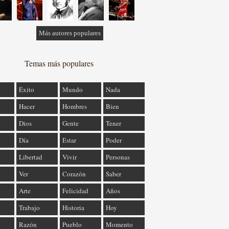
Más autores populares
Temas más populares
Éxito
Mundo
Nada
Hacer
Hombres
Bien
Dios
Gente
Tener
Día
Estar
Poder
Libertad
Vivir
Personas
Ver
Corazón
Saber
Arte
Felicidad
Años
Trabajo
Historia
Hoy
Razón
Pueblo
Momento