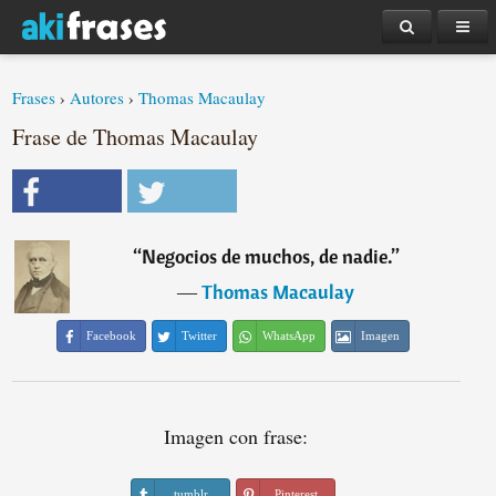
Frases
›
Autores
›
Thomas Macaulay
Frase de Thomas Macaulay
“
Negocios de muchos, de nadie.
”
―
Thomas Macaulay
Facebook
Twitter
WhatsApp
Imagen
Imagen con frase:
tumblr
Pinterest