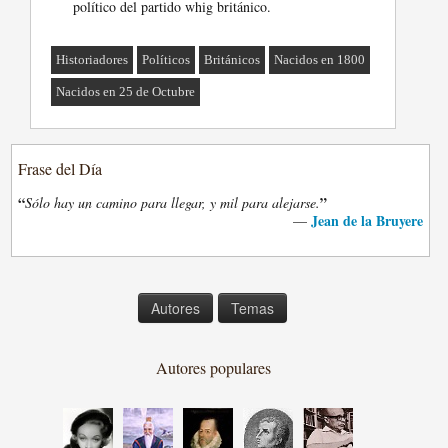
político del partido whig británico.
Historiadores
Políticos
Británicos
Nacidos en 1800
Nacidos en 25 de Octubre
Frase del Día
“
”
Sólo hay un camino para llegar, y mil para alejarse.
Jean de la Bruyere
—
Autores
Temas
Autores populares