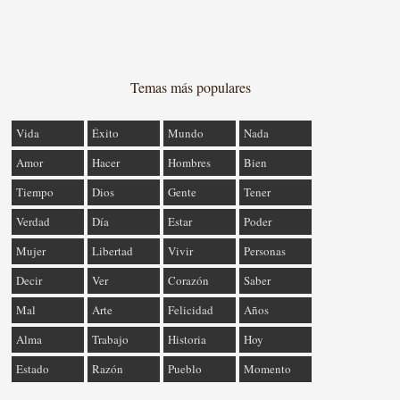
Temas más populares
Vida
Éxito
Mundo
Nada
Amor
Hacer
Hombres
Bien
Tiempo
Dios
Gente
Tener
Verdad
Día
Estar
Poder
Mujer
Libertad
Vivir
Personas
Decir
Ver
Corazón
Saber
Mal
Arte
Felicidad
Años
Alma
Trabajo
Historia
Hoy
Estado
Razón
Pueblo
Momento