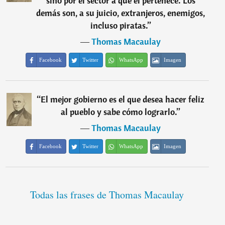
sino por el sector a que él pertenece. Los
demás son, a su juicio, extranjeros, enemigos,
incluso piratas.
”
―
Thomas Macaulay
Facebook
Twitter
WhatsApp
Imagen
“
El mejor gobierno es el que desea hacer feliz
al pueblo y sabe cómo lograrlo.
”
―
Thomas Macaulay
Facebook
Twitter
WhatsApp
Imagen
Todas las frases de Thomas Macaulay