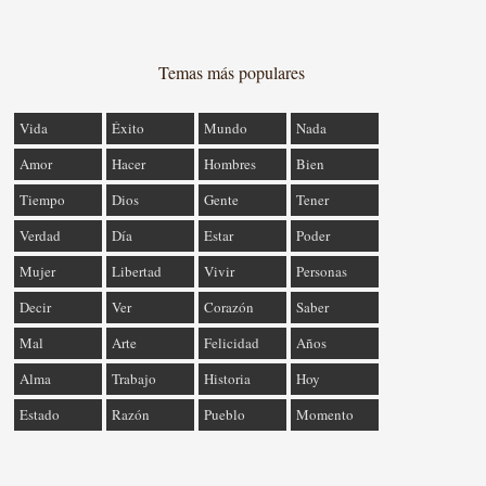
Temas más populares
Vida
Éxito
Mundo
Nada
Amor
Hacer
Hombres
Bien
Tiempo
Dios
Gente
Tener
Verdad
Día
Estar
Poder
Mujer
Libertad
Vivir
Personas
Decir
Ver
Corazón
Saber
Mal
Arte
Felicidad
Años
Alma
Trabajo
Historia
Hoy
Estado
Razón
Pueblo
Momento