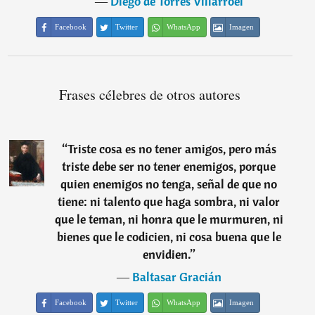
―
Diego de Torres Villarroel
Facebook
Twitter
WhatsApp
Imagen
Frases célebres de otros autores
“
Triste cosa es no tener amigos, pero más
triste debe ser no tener enemigos, porque
quien enemigos no tenga, señal de que no
tiene: ni talento que haga sombra, ni valor
que le teman, ni honra que le murmuren, ni
bienes que le codicien, ni cosa buena que le
envidien.
”
―
Baltasar Gracián
Facebook
Twitter
WhatsApp
Imagen