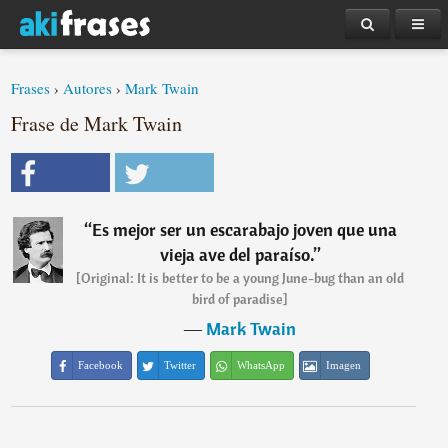
Frases
›
Autores
›
Mark Twain
Frase de Mark Twain
“
Es mejor ser un escarabajo joven que una
vieja ave del paraíso.
”
[Original: It is better to be a young June-bug than an old
bird of paradise]
―
Mark Twain
Facebook
Twitter
WhatsApp
Imagen