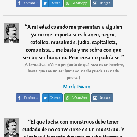
Facebook
Twitter
WhatsApp
Imagen
“
A mi edad cuando me presentan a alguien
ya no me importa si es blanco, negro,
católico, musulmán, judío, capitalista,
comunista... me basta y me sobra con que
sea un ser humano. Peor cosa no podría ser
”
[Alternativa: «Yo no pregunto de qué raza es un hombre,
basta que sea un ser humano, nadie puede ser nada
peor».]
―
Mark Twain
Facebook
Twitter
WhatsApp
Imagen
“
El que lucha con monstruos debe tener
cuidado de no convertirse en un monstruo. Y
si miras fijamente durante mucho tiempo a