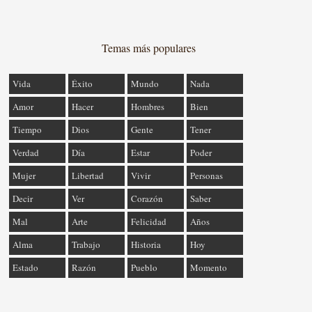
Temas más populares
Vida
Éxito
Mundo
Nada
Amor
Hacer
Hombres
Bien
Tiempo
Dios
Gente
Tener
Verdad
Día
Estar
Poder
Mujer
Libertad
Vivir
Personas
Decir
Ver
Corazón
Saber
Mal
Arte
Felicidad
Años
Alma
Trabajo
Historia
Hoy
Estado
Razón
Pueblo
Momento