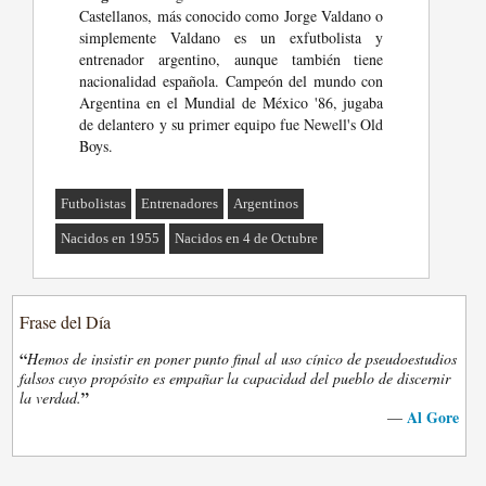
Castellanos, más conocido como Jorge Valdano o
simplemente Valdano es un exfutbolista y
entrenador argentino, aunque también tiene
nacionalidad española. Campeón del mundo con
Argentina en el Mundial de México '86, jugaba
de delantero y su primer equipo fue Newell's Old
Boys.
Futbolistas
Entrenadores
Argentinos
Nacidos en 1955
Nacidos en 4 de Octubre
Frase del Día
“
Hemos de insistir en poner punto final al uso cínico de pseudoestudios
falsos cuyo propósito es empañar la capacidad del pueblo de discernir
”
la verdad.
Al Gore
—