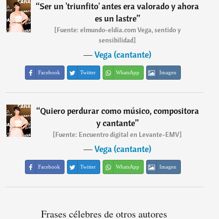
“
Ser un 'triunfito' antes era valorado y ahora
es un lastre
”
[Fuente: elmundo-eldia.com Vega, sentido y
sensibilidad]
―
Vega (cantante)
Facebook
Twitter
WhatsApp
Imagen
“
Quiero perdurar como músico, compositora
y cantante
”
[Fuente: Encuentro digital en Levante-EMV]
―
Vega (cantante)
Facebook
Twitter
WhatsApp
Imagen
Frases célebres de otros autores