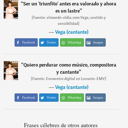
“
Ser un 'triunfito' antes era valorado y ahora
es un lastre
”
[Fuente: elmundo-eldia.com Vega, sentido y
sensibilidad]
―
Vega (cantante)
Facebook
Twitter
WhatsApp
Imagen
“
Quiero perdurar como músico, compositora
y cantante
”
[Fuente: Encuentro digital en Levante-EMV]
―
Vega (cantante)
Facebook
Twitter
WhatsApp
Imagen
Frases célebres de otros autores