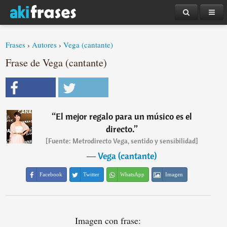
Frases
›
Autores
›
Vega (cantante)
Frase de Vega (cantante)
“
El mejor regalo para un músico es el
directo.
”
[Fuente: Metrodirecto Vega, sentido y sensibilidad]
―
Vega (cantante)
Facebook
Twitter
WhatsApp
Imagen
Imagen con frase: