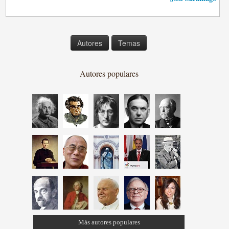
Autores
Temas
Autores populares
Más autores populares