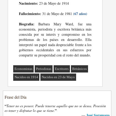
Nacimiento:
23 de Mayo de 1914
Fallecimiento:
(67 años)
31 de Mayo de 1981
Biografia:
Barbara Mary Ward, fue una
economista, periodista y escritora británica más
conocida por su interés y compromiso en los
problemas de los países en desarrollo. Ella
interpretó un papel nada despreciable frente a los
gobiernos occidentales en sus esfuerzos por
compartir su prosperidad con el resto del mundo.
Economistas
Periodistas
Escritores
Británicos
Nacidos en 1914
Nacidos en 23 de Mayo
Frase del Día
“
Tener no es poseer. Puede tenerse aquello que no se desea. Posesión
”
es tener y disfrutar lo que se tiene.
José Saramago
—