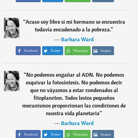
“
Acaso soy libre si mi hermano se encuentra
todavía encadenado a la pobreza.
”
―
Barbara Ward
Facebook
Twitter
WhatsApp
Imagen
“
No podemos engañar al ADN. No podemos
esquivar la fotosíntesis. No podemos decir
que no váyamos a estar condenados al
fitoplancton. Todos lestos pequeños
mecanismos proporcionan las condiciones de
nuestra vida planetaria
”
―
Barbara Ward
Facebook
Twitter
WhatsApp
Imagen