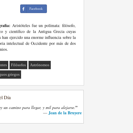
Facebook
rafia:
Aristóteles fue un polímata: filósofo,
co y científico de la Antigua Grecia cuyas
s han ejercido una enorme influencia sobre la
oria intelectual de Occidente por más de dos
nios.
ntes
Filósofos
Astrónomos
guos griegos
el Día
”
y un camino para llegar, y mil para alejarse.
Jean de la Bruyere
—