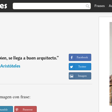
Frases
A
ien, se llega a buen arquitecto.
”
Facebook
―
Aristóteles
Twitter
Imagen
magen con frase:
tumblr
Pinterest