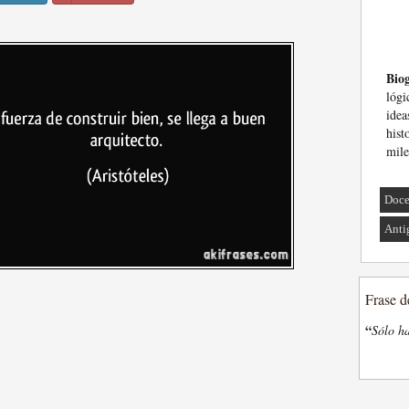
Biog
lógi
idea
hist
mile
Doce
Anti
Frase d
“
Sólo ha