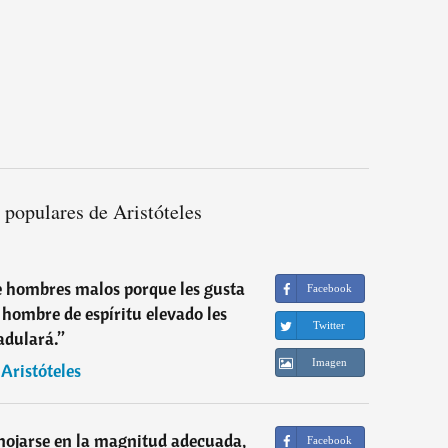
 populares de Aristóteles
e hombres malos porque les gusta
Facebook
hombre de espíritu elevado les
Twitter
adulará.
”
Imagen
―
Aristóteles
 enojarse en la magnitud adecuada,
Facebook