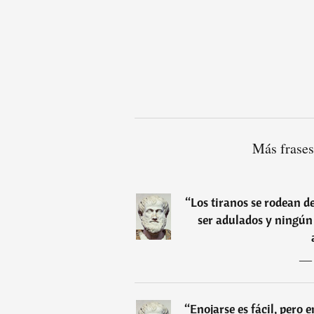
Más frases
“
Los tiranos se rodean d
ser adulados y ningún 
“
Enojarse es fácil, pero