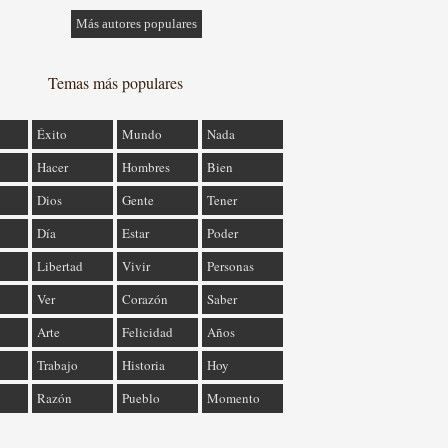
Más autores populares
Temas más populares
Éxito
Mundo
Nada
Hacer
Hombres
Bien
Dios
Gente
Tener
Día
Estar
Poder
Libertad
Vivir
Personas
Ver
Corazón
Saber
Arte
Felicidad
Años
Trabajo
Historia
Hoy
Razón
Pueblo
Momento