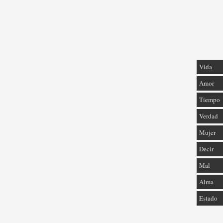
Vida
Amor
Tiempo
Verdad
Mujer
Decir
Mal
Alma
Estado