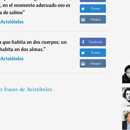
, en el momento adecuado eso es
Twitter
a de sabios
”
Imagen
―
Aristóteles
 que habita en dos cuerpos; un
Facebook
habita en dos almas.
”
Twitter
―
Aristóteles
Imagen
s frases de Aristóteles