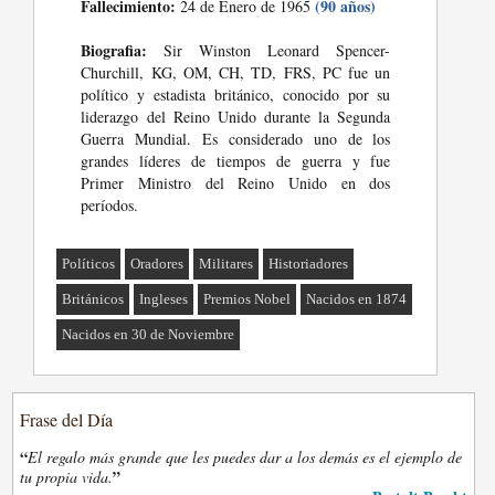
Fallecimiento:
(90 años)
24 de Enero de 1965
Biografia:
Sir Winston Leonard Spencer-
Churchill, KG, OM, CH, TD, FRS, PC fue un
político y estadista británico, conocido por su
liderazgo del Reino Unido durante la Segunda
Guerra Mundial. Es considerado uno de los
grandes líderes de tiempos de guerra y fue
Primer Ministro del Reino Unido en dos
períodos.
Políticos
Oradores
Militares
Historiadores
Británicos
Ingleses
Premios Nobel
Nacidos en 1874
Nacidos en 30 de Noviembre
Frase del Día
“
El regalo más grande que les puedes dar a los demás es el ejemplo de
”
tu propia vida.