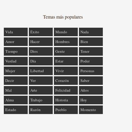
Temas más populares
Vida
Éxito
Mundo
Nada
Amor
Hacer
Hombres
Bien
Tiempo
Dios
Gente
Tener
Verdad
Día
Estar
Poder
Mujer
Libertad
Vivir
Personas
Decir
Ver
Corazón
Saber
Mal
Arte
Felicidad
Años
Alma
Trabajo
Historia
Hoy
Estado
Razón
Pueblo
Momento