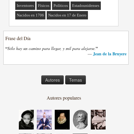
Inventores
Físicos
Políticos
Estadounidenses
Nacidos en 1706
Nacidos en 17 de Enero
Frase del Día
“
”
Sólo hay un camino para llegar, y mil para alejarse.
Jean de la Bruyere
—
Autores
Temas
Autores populares