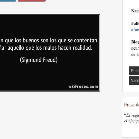
Nac
Fall
año
Biog
neur
de l
Psic
Naci
Frase d
“
El rega
el ejemp