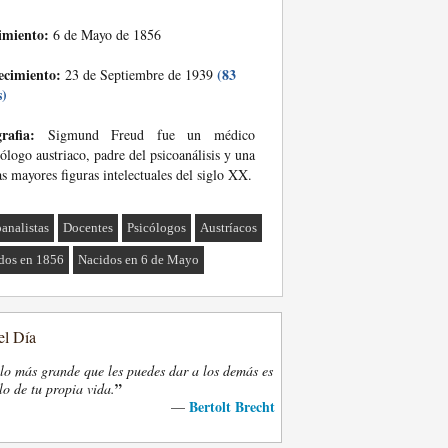
imiento:
6 de Mayo de 1856
ecimiento:
(83
23 de Septiembre de 1939
s)
rafia:
Sigmund Freud fue un médico
ólogo austriaco, padre del psicoanálisis y una
as mayores figuras intelectuales del siglo XX.
oanalistas
Docentes
Psicólogos
Austríacos
dos en 1856
Nacidos en 6 de Mayo
el Día
lo más grande que les puedes dar a los demás es
”
lo de tu propia vida.
Bertolt Brecht
—