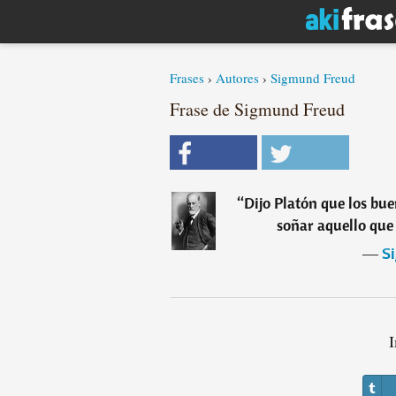
Frases
›
Autores
›
Sigmund Freud
Frase de Sigmund Freud
“
Dijo Platón que los bu
soñar aquello que
―
S
I