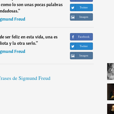
z como lo son unas pocas palabras
Twitter
ndadosas.
”
Imagen
igmund Freud
e ser feliz en esta vida, una es
Facebook
iota y la otra serlo.
”
Twitter
igmund Freud
Imagen
 frases de Sigmund Freud