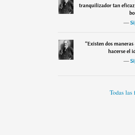
tranquilizador tan efica
bo
―
S
“
Existen dos maneras d
hacerse el id
―
S
Todas las