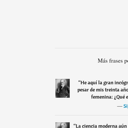
Más frases p
“
He aquí la gran incógn
pesar de mis treinta añ
femenina: ¿Qué es
―
S
“
La ciencia moderna aún