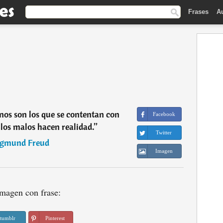
Frases
A
enos son los que se contentan con
Facebook
 los malos hacen realidad.
”
Twitter
igmund Freud
Imagen
magen con frase:
tumblr
Pinterest