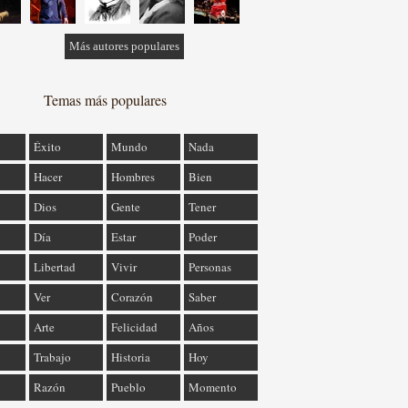
Más autores populares
Temas más populares
Éxito
Mundo
Nada
Hacer
Hombres
Bien
Dios
Gente
Tener
Día
Estar
Poder
Libertad
Vivir
Personas
Ver
Corazón
Saber
Arte
Felicidad
Años
Trabajo
Historia
Hoy
Razón
Pueblo
Momento