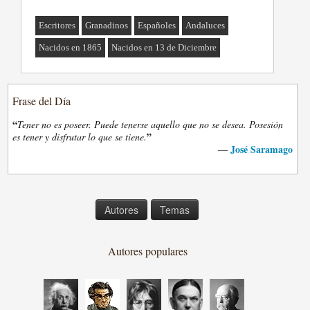
Escritores
Granadinos
Españoles
Andaluces
Nacidos en 1865
Nacidos en 13 de Diciembre
Frase del Día
“
Tener no es poseer. Puede tenerse aquello que no se desea. Posesión
”
es tener y disfrutar lo que se tiene.
José Saramago
—
Autores
Temas
Autores populares