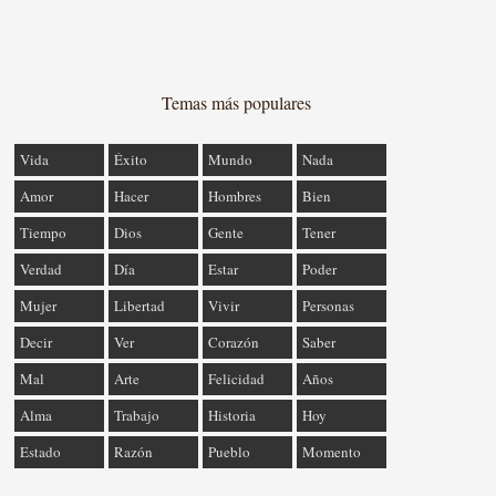
Temas más populares
Vida
Éxito
Mundo
Nada
Amor
Hacer
Hombres
Bien
Tiempo
Dios
Gente
Tener
Verdad
Día
Estar
Poder
Mujer
Libertad
Vivir
Personas
Decir
Ver
Corazón
Saber
Mal
Arte
Felicidad
Años
Alma
Trabajo
Historia
Hoy
Estado
Razón
Pueblo
Momento