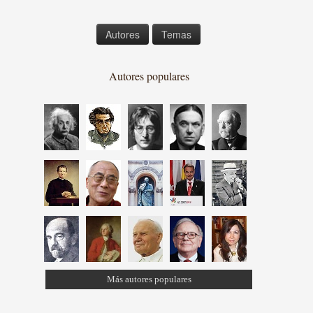
Autores
Temas
Autores populares
Más autores populares