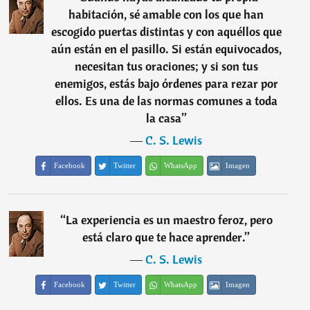
habitación, sé amable con los que han
escogido puertas distintas y con aquéllos que
aún están en el pasillo. Si están equivocados,
necesitan tus oraciones; y si son tus
enemigos, estás bajo órdenes para rezar por
ellos. Es una de las normas comunes a toda
la casa
”
―
C. S. Lewis
Facebook
Twitter
WhatsApp
Imagen
“
La experiencia es un maestro feroz, pero
está claro que te hace aprender.
”
―
C. S. Lewis
Facebook
Twitter
WhatsApp
Imagen