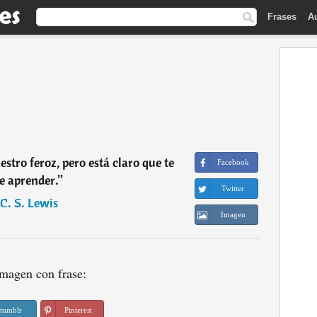
Frases
A
stro feroz, pero está claro que te
Facebook
e aprender.
”
Twitter
C. S. Lewis
Imagen
magen con frase:
tumblr
Pinterest