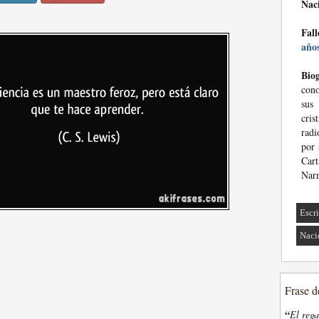
Nac
Fall
año
Biog
cono
sus
cris
radi
por 
Cart
Narn
Escri
Naci
Frase d
“
El rega