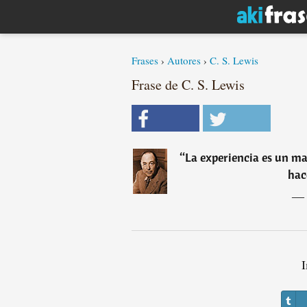
Frases
›
Autores
›
C. S. Lewis
Frase de C. S. Lewis
“
La experiencia es un mae
hac
―
I