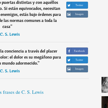
 puertas distintas y con aquéllos
Twitter
lo. Si están equivocados, necesitan
s enemigos, estás bajo órdenes para
Imagen
 de las normas comunes a toda la
casa
”
C. S. Lewis
la conciencia a través del placer
Facebook
dolor: el dolor es su megáfono para
Twitter
un mundo adormecido.
”
Imagen
C. S. Lewis
s frases de C. S. Lewis