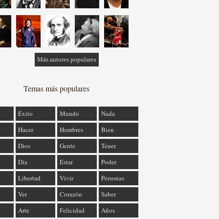
Más autores populares
Temas más populares
Éxito
Mundo
Nada
Hacer
Hombres
Bien
Dios
Gente
Tener
Día
Estar
Poder
Libertad
Vivir
Personas
Ver
Corazón
Saber
Arte
Felicidad
Años