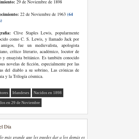
imiento:
29 de Noviembre de 1898
ecimiento:
(64
22 de Noviembre de 1963
s)
rafia:
Clive Staples Lewis, popularmente
cido como C. S. Lewis, y llamado Jack por
 amigos, fue un medievalista, apologista
tiano, crítico literario, académico, locutor de
o y ensayista británico. Es también conocido
sus novelas de ficción, especialmente por las
as del diablo a su sobrino, Las crónicas de
ia y la Trilogía cósmica.
tores
Irlandeses
Nacidos en 1898
dos en 29 de Noviembre
el Día
lo más grande que les puedes dar a los demás es