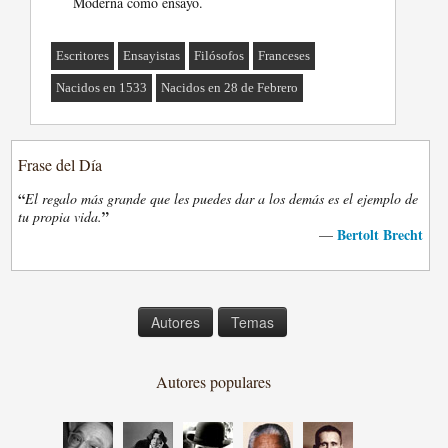
Moderna como ensayo.
Escritores
Ensayistas
Filósofos
Franceses
Nacidos en 1533
Nacidos en 28 de Febrero
Frase del Día
“
El regalo más grande que les puedes dar a los demás es el ejemplo de
”
tu propia vida.
Bertolt Brecht
—
Autores
Temas
Autores populares