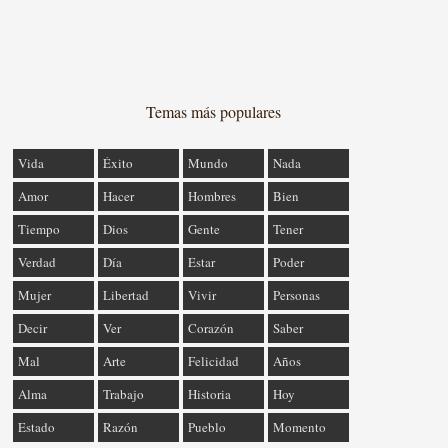
Temas más populares
Vida
Éxito
Mundo
Nada
Amor
Hacer
Hombres
Bien
Tiempo
Dios
Gente
Tener
Verdad
Día
Estar
Poder
Mujer
Libertad
Vivir
Personas
Decir
Ver
Corazón
Saber
Mal
Arte
Felicidad
Años
Alma
Trabajo
Historia
Hoy
Estado
Razón
Pueblo
Momento