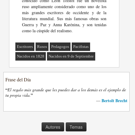
conocido como León Tolstói fue un novelista
ruso ampliamente considerado como uno de los
más grandes escritores de occidente y de la
literatura mundial. Sus más famosas obras son
Guerra y Paz y Anna Karénina, y son tenidas
como la cúspide del realismo.
Escritores
Rusos
Pedagogos
Pacifistas
Nacidos en 1828
Nacidos en 9 de Septiembre
Frase del Día
“
El regalo más grande que les puedes dar a los demás es el ejemplo de
”
tu propia vida.
Bertolt Brecht
—
Autores
Temas