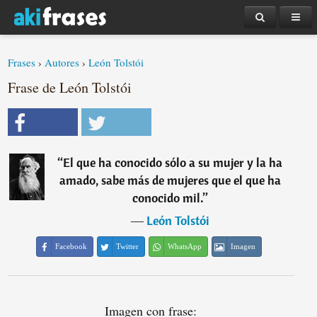
Frases
›
Autores
›
León Tolstói
Frase de León Tolstói
“
El que ha conocido sólo a su mujer y la ha
amado, sabe más de mujeres que el que ha
conocido mil.
”
―
León Tolstói
Facebook
Twitter
WhatsApp
Imagen
Imagen con frase: