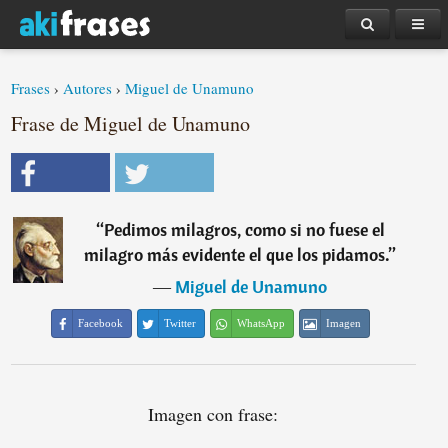
Frases
›
Autores
›
Miguel de Unamuno
Frase de Miguel de Unamuno
“
Pedimos milagros, como si no fuese el
milagro más evidente el que los pidamos.
”
―
Miguel de Unamuno
Facebook
Twitter
WhatsApp
Imagen
Imagen con frase: