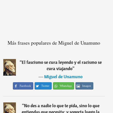
Más frases populares de Miguel de Unamuno
“
El fascismo se cura leyendo y el racismo se
cura viajando
”
―
Miguel de Unamuno
Facebook
Twitter
WhatsApp
Imagen
“
No des a nadie lo que te pida, sino lo que
entiendas que necesita; y soporta luego la