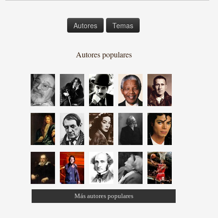
Autores
Temas
Autores populares
Más autores populares