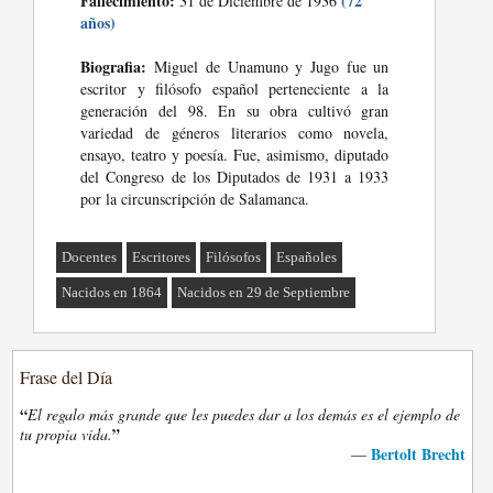
Fallecimiento:
(72
31 de Diciembre de 1936
años)
Biografia:
Miguel de Unamuno y Jugo fue un
escritor y filósofo español perteneciente a la
generación del 98. En su obra cultivó gran
variedad de géneros literarios como novela,
ensayo, teatro y poesía. Fue, asimismo, diputado
del Congreso de los Diputados de 1931 a 1933
por la circunscripción de Salamanca.
Docentes
Escritores
Filósofos
Españoles
Nacidos en 1864
Nacidos en 29 de Septiembre
Frase del Día
“
El regalo más grande que les puedes dar a los demás es el ejemplo de
”
tu propia vida.
Bertolt Brecht
—