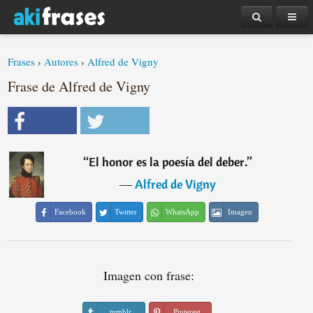
Frases
›
Autores
›
Alfred de Vigny
Frase de Alfred de Vigny
“
El honor es la poesía del deber.
”
―
Alfred de Vigny
Facebook
Twitter
WhatsApp
Imagen
Imagen con frase:
tumblr
Pinterest