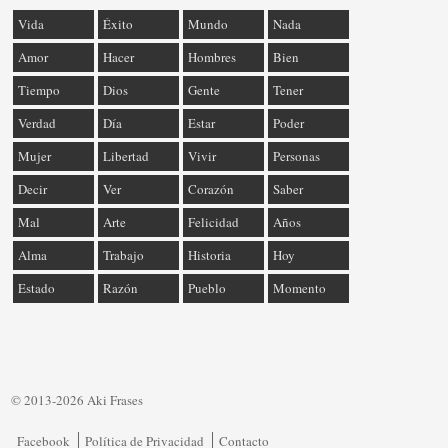
Vida
Éxito
Mundo
Nada
Amor
Hacer
Hombres
Bien
Tiempo
Dios
Gente
Tener
Verdad
Día
Estar
Poder
Mujer
Libertad
Vivir
Personas
Decir
Ver
Corazón
Saber
Mal
Arte
Felicidad
Años
Alma
Trabajo
Historia
Hoy
Estado
Razón
Pueblo
Momento
© 2013-2026 Aki Frases
Facebook
Política de Privacidad
Contacto