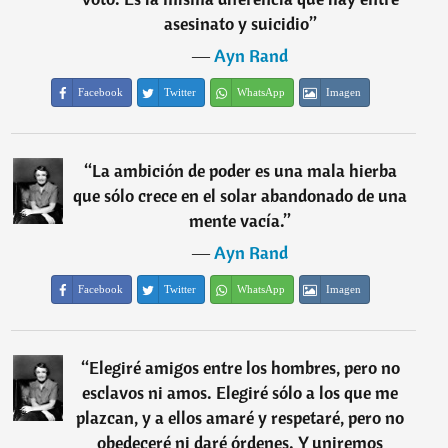
asesinato y suicidio
”
―
Ayn Rand
Facebook
Twitter
WhatsApp
Imagen
“
La ambición de poder es una mala hierba
que sólo crece en el solar abandonado de una
mente vacía.
”
―
Ayn Rand
Facebook
Twitter
WhatsApp
Imagen
“
Elegiré amigos entre los hombres, pero no
esclavos ni amos. Elegiré sólo a los que me
plazcan, y a ellos amaré y respetaré, pero no
obedeceré ni daré órdenes. Y uniremos