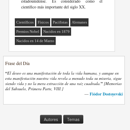
estadounidense. Es considerado como el
científico más importante del siglo XX.
Científicos
Físicos
Pacifistas
Alemanes
Premios Nobel
Nacidos en 1879
Nacidos en 14 de Marzo
Frase del Día
“
El deseo es una manifestación de toda la vida humana, y aunque en
esta manifestación nuestra vida revela a menudo toda su miseria, sigue
”
siendo vida y no la mera extracción de una raiz cuadrada.
[Memorias
del Subsuelo, Primera Parte, VIII.]
Fiódor Dostoyevski
—
Autores
Temas