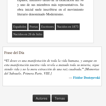
y uno de sus miembros más representativos. Su
obra inicial suele inscribirse en el movimiento
literario denominado Modernismo.
Españoles
Poetas
Escritores
Nacidos en 1875
Nacidos en 26 de Julio
Frase del Día
“
El deseo es una manifestación de toda la vida humana, y aunque en
esta manifestación nuestra vida revela a menudo toda su miseria, sigue
”
siendo vida y no la mera extracción de una raiz cuadrada.
[Memorias
del Subsuelo, Primera Parte, VIII.]
Fiódor Dostoyevski
—
Autores
Temas