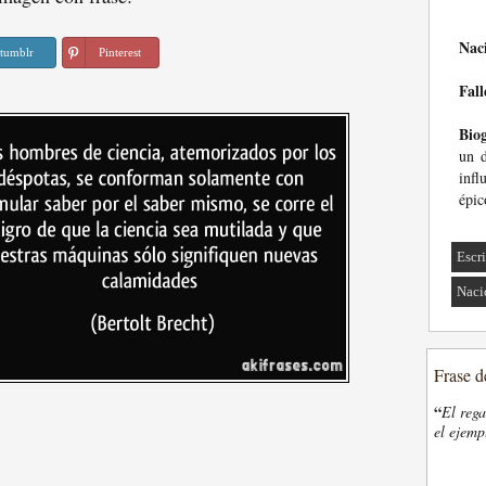
Nac
tumblr
Pinterest
Fall
Biog
un 
inf
épic
Escri
Naci
Frase d
“
El rega
el ejemp