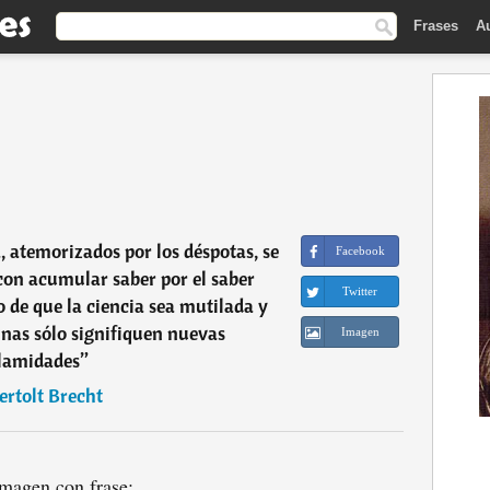
Frases
A
, atemorizados por los déspotas, se
Facebook
on acumular saber por el saber
Twitter
o de que la ciencia sea mutilada y
nas sólo signifiquen nuevas
Imagen
lamidades
”
ertolt Brecht
magen con frase: