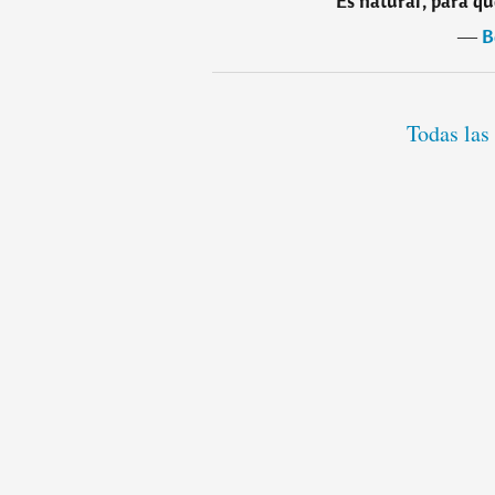
'Es natural', para 
―
B
Todas las