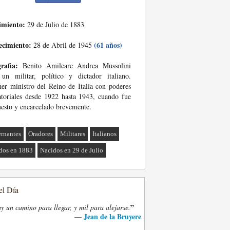
imiento:
29 de Julio de 1883
ecimiento:
(61 años)
28 de Abril de 1945
rafia:
Benito Amilcare Andrea Mussolini
un militar, político y dictador italiano.
er ministro del Reino de Italia con poderes
atoriales desde 1922 hasta 1943, cuando fue
esto y encarcelado brevemente.
rnantes
Oradores
Militares
Italianos
dos en 1883
Nacidos en 29 de Julio
el Día
”
y un camino para llegar, y mil para alejarse.
Jean de la Bruyere
—