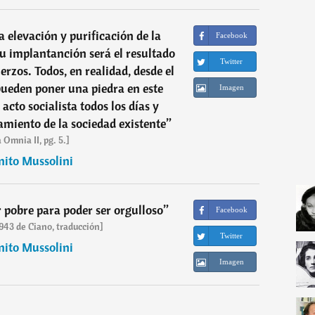
a elevación y purificación de la
Facebook
su implantanción será el resultado
Twitter
erzos. Todos, en realidad, desde el
 pueden poner una piedra en este
Imagen
 acto socialista todos los días y
amiento de la sociedad existente
”
 Omnia II, pg. 5.]
nito Mussolini
r pobre para poder ser orgulloso
”
Facebook
1943 de Ciano, traducción]
Twitter
nito Mussolini
Imagen