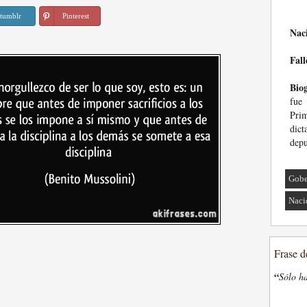
tumblr
Pinterest
Nac
Fall
Biog
fue 
Prim
dict
depu
Gobe
Naci
Frase d
“
Sólo ha