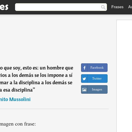
Frases
A
lo que soy, esto es: un hombre que
Facebook
ios a los demás se los impone a sí
Twitter
mar a la disciplina a los demás se
a esa disciplina
”
Imagen
nito Mussolini
magen con frase: