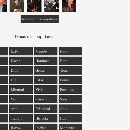
Más autores populares
Temas más populares
Éxito
Mundo
Nada
Hacer
Hombres
Bien
Dios
Gente
Tener
Día
Estar
Poder
Libertad
Vivir
Personas
Ver
Corazón
Saber
Arte
Felicidad
Años
Trabajo
Historia
Hoy
Razón
Pueblo
Momento