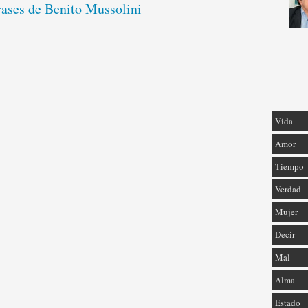
rases de Benito Mussolini
Vida
Amor
Tiempo
Verdad
Mujer
Decir
Mal
Alma
Estado