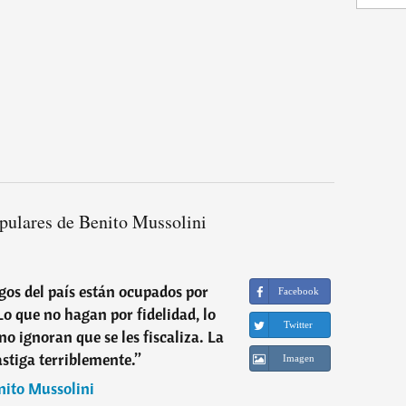
pulares de Benito Mussolini
gos del país están ocupados por
Facebook
Lo que no hagan por fidelidad, lo
Twitter
o ignoran que se les fiscaliza. La
astiga terriblemente.
”
Imagen
nito Mussolini