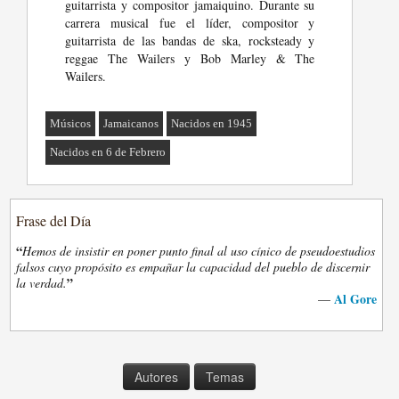
guitarrista y compositor jamaiquino. Durante su
carrera musical fue el líder, compositor y
guitarrista de las bandas de ska, rocksteady y
reggae The Wailers y Bob Marley & The
Wailers.
Músicos
Jamaicanos
Nacidos en 1945
Nacidos en 6 de Febrero
Frase del Día
“
Hemos de insistir en poner punto final al uso cínico de pseudoestudios
falsos cuyo propósito es empañar la capacidad del pueblo de discernir
”
la verdad.
Al Gore
—
Autores
Temas