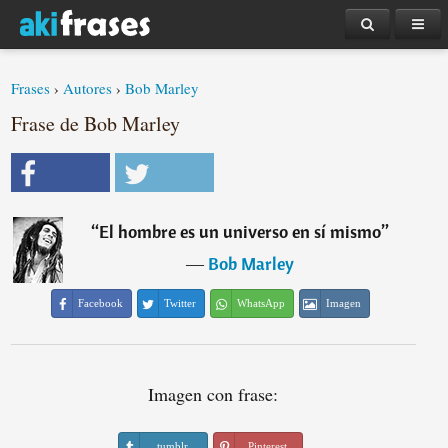
Frases
›
Autores
›
Bob Marley
Frase de Bob Marley
“
El hombre es un universo en sí mismo
”
―
Bob Marley
Facebook
Twitter
WhatsApp
Imagen
Imagen con frase:
tumblr
Pinterest