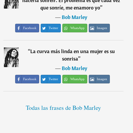
hacerla sonreír. El problema es que cada vez
que sonríe, me enamoro yo
”
―
Bob Marley
Facebook
Twitter
WhatsApp
Imagen
“
La curva más linda en una mujer es su
sonrisa
”
―
Bob Marley
Facebook
Twitter
WhatsApp
Imagen
Todas las frases de Bob Marley