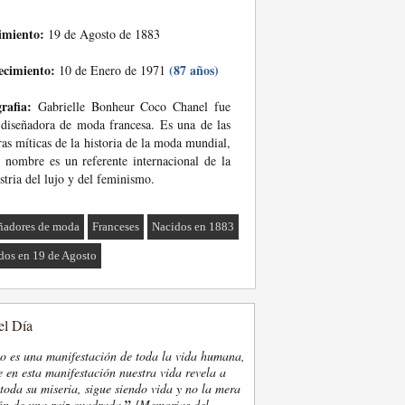
imiento:
19 de Agosto de 1883
ecimiento:
(87 años)
10 de Enero de 1971
rafia:
Gabrielle Bonheur Coco Chanel fue
diseñadora de moda francesa. Es una de las
ras míticas de la historia de la moda mundial,
 nombre es un referente internacional de la
stria del lujo y del feminismo.
ñadores de moda
Franceses
Nacidos en 1883
dos en 19 de Agosto
el Día
eo es una manifestación de toda la vida humana,
 en esta manifestación nuestra vida revela a
oda su miseria, sigue siendo vida y no la mera
”
ón de una raiz cuadrada.
[Memorias del