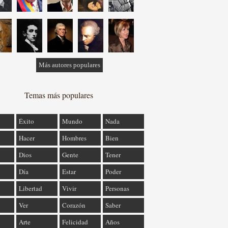
Más autores populares
Temas más populares
Éxito
Mundo
Nada
Hacer
Hombres
Bien
Dios
Gente
Tener
Día
Estar
Poder
Libertad
Vivir
Personas
Ver
Corazón
Saber
Arte
Felicidad
Años