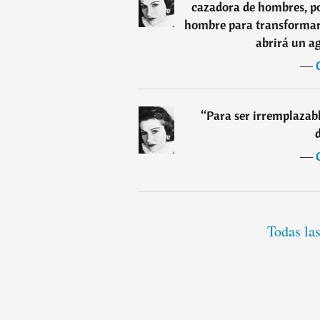
cazadora de hombres, por
hombre para transformars
abrirá un ag
―
“
Para ser irremplazabl
d
―
Todas la