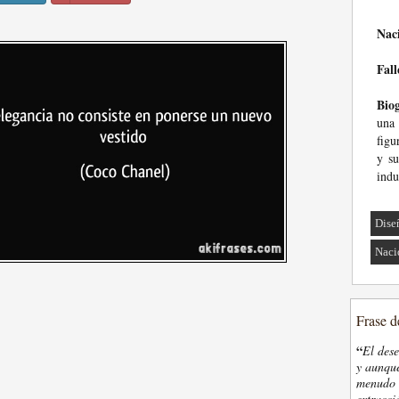
Nac
Fall
Biog
una 
figu
y su
indu
Dise
Naci
Frase d
“
El des
y aunque
menudo t
extracci