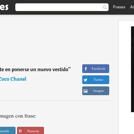
Frases
A
te en ponerse un nuevo vestido
”
Facebook
Coco Chanel
Twitter
Imagen
magen con frase:
tumblr
Pinterest