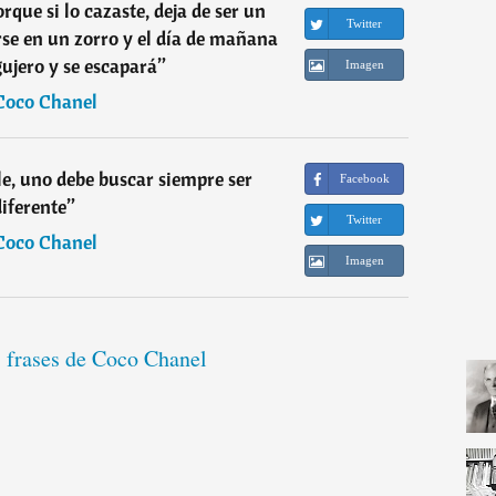
que si lo cazaste, deja de ser un
Twitter
e en un zorro y el día de mañana
ujero y se escapará
”
Imagen
Coco Chanel
e, uno debe buscar siempre ser
Facebook
iferente
”
Twitter
Coco Chanel
Imagen
s frases de Coco Chanel