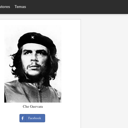
utores
Temas
Che Guevara
Facebook