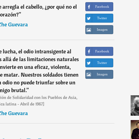
e arregla el cabello, ¿por qué no el
Facebook
corazón?
”
Twitter
Che Guevara
Imagen
 lucha, el odio intransigente al
Facebook
allá de las limitaciones naturales
Twitter
nvierte en una eficaz, violenta,
de matar. Nuestros soldados tienen
Imagen
in odio no puede triunfar sobre un
igo brutal.
”
ión de Solidaridad con los Pueblos de Asia,
ca latina - Abril de 1967]
Che Guevara