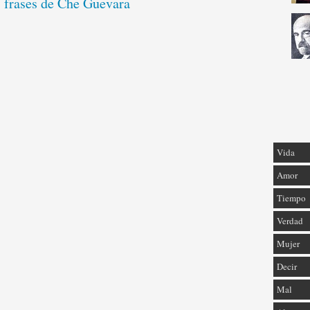
s frases de Che Guevara
Vida
Amor
Tiempo
Verdad
Mujer
Decir
Mal