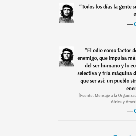
“
Todos los días la gente s
―
“
El odio como factor de
enemigo, que impulsa más 
del ser humano y lo co
selectiva y fría máquina 
que ser así: un pueblo s
enem
[Fuente: Mensaje a la Organizac
Africa y Améri
―