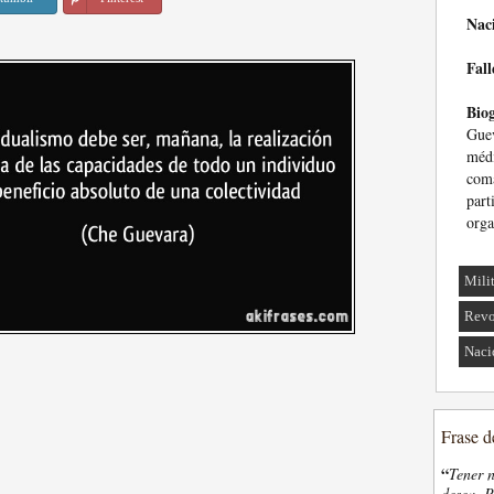
Nac
Fall
Biog
Guev
médi
com
part
orga
Mili
Revo
Naci
Frase d
“
Tener n
desea. P