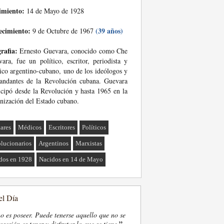
imiento:
14 de Mayo de 1928
ecimiento:
(39 años)
9 de Octubre de 1967
rafia:
Ernesto Guevara, conocido como Che
ara, fue un político, escritor, periodista y
co argentino-cubano, uno de los ideólogos y
andantes de la Revolución cubana. Guevara
icipó desde la Revolución y hasta 1965 en la
nización del Estado cubano.
tares
Médicos
Escritores
Políticos
lucionarios
Argentinos
Marxistas
dos en 1928
Nacidos en 14 de Mayo
el Día
o es poseer. Puede tenerse aquello que no se
”
osesión es tener y disfrutar lo que se tiene.