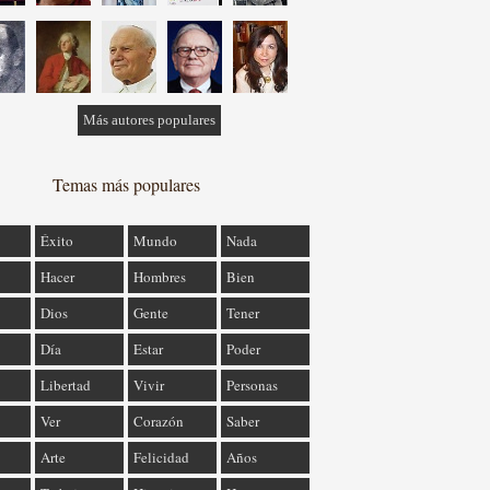
Más autores populares
Temas más populares
Éxito
Mundo
Nada
Hacer
Hombres
Bien
Dios
Gente
Tener
Día
Estar
Poder
Libertad
Vivir
Personas
Ver
Corazón
Saber
Arte
Felicidad
Años