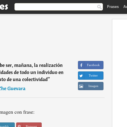
Frases
A
be ser, mañana, la realización
Facebook
idades de todo un individuo en
Twitter
uto de una colectividad
”
Imagen
Che Guevara
magen con frase:
tumblr
Pinterest