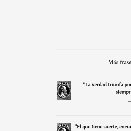
Más frase
“
La verdad triunfa po
siempr
“
El que tiene suerte, encu