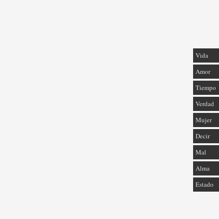
Vida
Amor
Tiempo
Verdad
Mujer
Decir
Mal
Alma
Estado