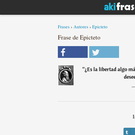
Frases
›
Autores
›
Epicteto
Frase de Epicteto
“
¿Es la libertad algo m
dese
I