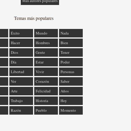
Más autores populares
Temas más populares
Éxito
Mundo
Nada
Hacer
Hombres
Bien
Dios
Gente
Tener
Día
Estar
Poder
Libertad
Vivir
Personas
Ver
Corazón
Saber
Arte
Felicidad
Años
Trabajo
Historia
Hoy
Razón
Pueblo
Momento