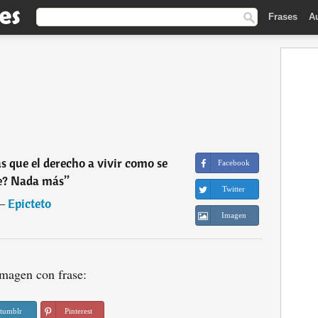
Frases
A
ás que el derecho a vivir como se
Facebook
e? Nada más
”
Twitter
―
Epicteto
Imagen
magen con frase:
tumblr
Pinterest