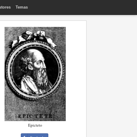
utores
Temas
Epicteto