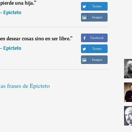
 pierde una hija.
”
Twitter
―
Epicteto
Imagen
en desear cosas sino en ser libre.
”
Facebook
―
Epicteto
Twitter
Imagen
las frases de Epicteto