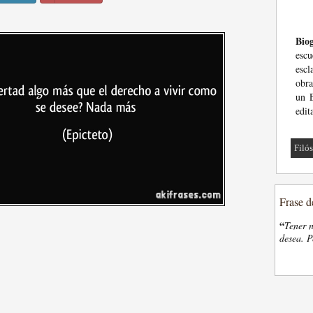
Biog
escu
escl
obra
un E
edit
Filó
Frase d
“
Tener n
desea. P