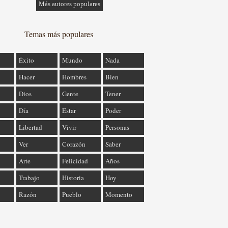
Más autores populares
Temas más populares
Éxito
Mundo
Nada
Hacer
Hombres
Bien
Dios
Gente
Tener
Día
Estar
Poder
Libertad
Vivir
Personas
Ver
Corazón
Saber
Arte
Felicidad
Años
Trabajo
Historia
Hoy
Razón
Pueblo
Momento