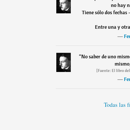
no hay n
Tiene sólo dos fechas 
Entre una y otra
―
Fe
“
No saber de uno mismo;
mismo, 
[Fuente: El libro d
―
Fe
Todas las 