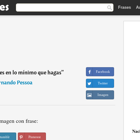
Frases
A
res en lo mínimo que hagas
”
Facebook
rnando Pessoa
Twitter
Imagen
magen con frase:
Nac
tumblr
Pinterest