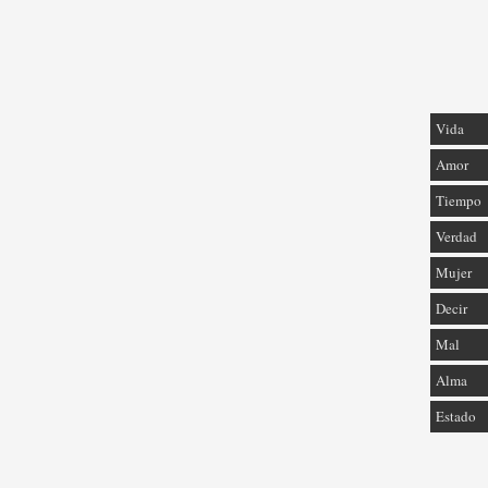
Vida
Amor
Tiempo
Verdad
Mujer
Decir
Mal
Alma
Estado