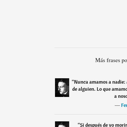
Más frases p
“
Nunca amamos a nadie: a
de alguien. Lo que amamos
a nos
―
Fe
“
Si después de yo morir