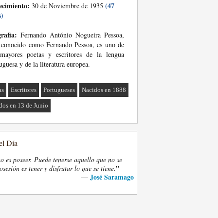
ecimiento:
(47
30 de Noviembre de 1935
s)
rafia:
Fernando António Nogueira Pessoa,
 conocido como Fernando Pessoa, es uno de
 mayores poetas y escritores de la lengua
uguesa y de la literatura europea.
as
Escritores
Portugueses
Nacidos en 1888
dos en 13 de Junio
el Día
o es poseer. Puede tenerse aquello que no se
”
osesión es tener y disfrutar lo que se tiene.
José Saramago
—