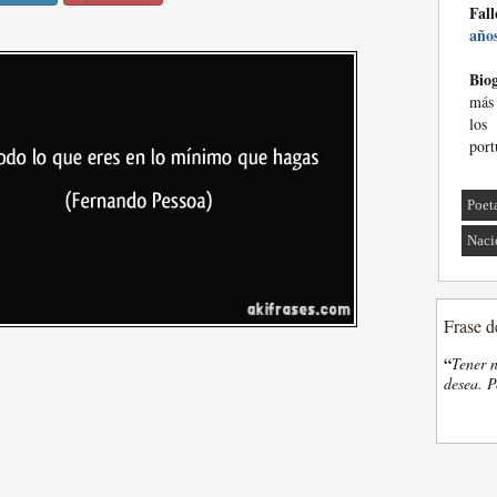
Fall
año
Biog
más
los
port
Poet
Naci
Frase d
“
Tener n
desea. P