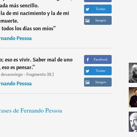
ada más sencillo.
Twitter
-la de mi nacimiento y la de mi
muerte.
Imagen
 todos los días son míos
”
rnando Pessoa
 eso es vivir. Saber mal de uno
Facebook
eso es pensar.
”
Twitter
el desasosiego - Fragmento 39.]
rnando Pessoa
Imagen
frases de Fernando Pessoa