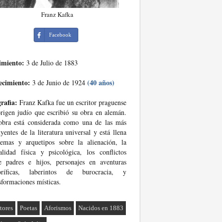
Franz Kafka
Facebook
imiento:
3 de Julio de 1883
ecimiento:
(40 años)
3 de Junio de 1924
rafia:
Franz Kafka fue un escritor praguense
rigen judío que escribió su obra en alemán.
obra está considerada como una de las más
uyentes de la literatura universal y está llena
emas y arquetipos sobre la alienación, la
alidad física y psicológica, los conflictos
e padres e hijos, personajes en aventuras
roríficas, laberintos de burocracia, y
sformaciones místicas.
tores
Poetas
Aforismos
Nacidos en 1883