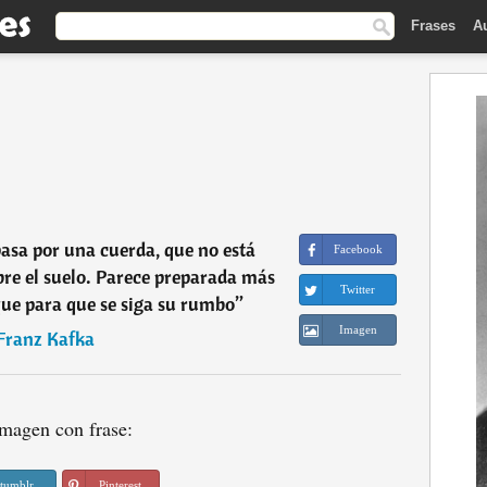
Frases
A
asa por una cuerda, que no está
Facebook
obre el suelo. Parece preparada más
Twitter
que para que se siga su rumbo
”
Imagen
Franz Kafka
magen con frase:
tumblr
Pinterest