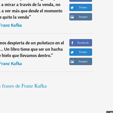
 a mirar a través de la venda, no
Twitter
 a ver más que desde el momento
e quite la venda
”
Imagen
Franz Kafka
 nos despierta de un puñetazo en el
Facebook
... Un libro tiene que ser un hacha
Twitter
 hielo que llevamos dentro.
”
Imagen
Franz Kafka
s frases de Franz Kafka