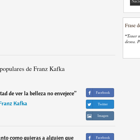
Naci
Frase d
“
Tener n
desea. P
 populares de Franz Kafka
tad de ver la belleza no envejece
”
Facebook
Franz Kafka
Twitter
Imagen
nto como quieras a alguien que
Facebook