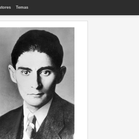
utores
Temas