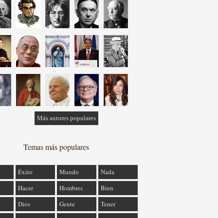
Más autores populares
Temas más populares
Éxito
Mundo
Nada
Hacer
Hombres
Bien
Dios
Gente
Tener