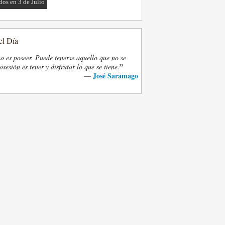
dos en 3 de Julio
el Día
o es poseer. Puede tenerse aquello que no se
”
osesión es tener y disfrutar lo que se tiene.
José Saramago
—