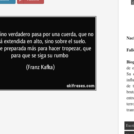
Nac
Fall
Biog
de o
Su 
infl
de t
brut
entr
ter
tran
Escri