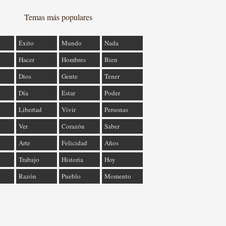
Temas más populares
Éxito
Mundo
Nada
Hacer
Hombres
Bien
Dios
Gente
Tener
Día
Estar
Poder
Libertad
Vivir
Personas
Ver
Corazón
Saber
Arte
Felicidad
Años
Trabajo
Historia
Hoy
Razón
Pueblo
Momento