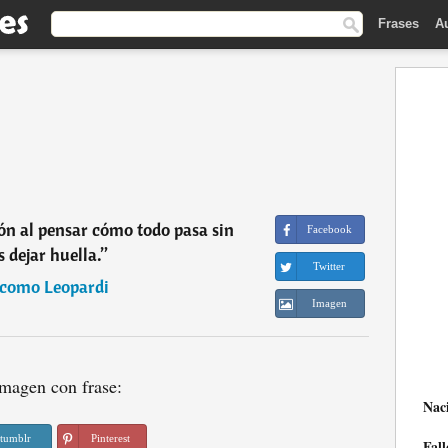
Frases
A
ón al pensar cómo todo pasa sin
Facebook
 dejar huella.
”
Twitter
como Leopardi
Imagen
magen con frase:
Nac
tumblr
Pinterest
Fall