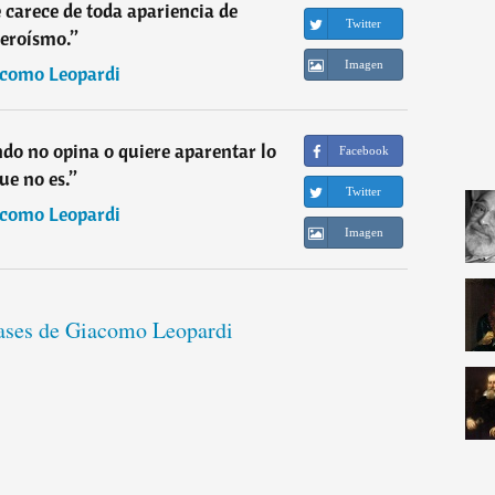
carece de toda apariencia de
Twitter
eroísmo.
”
Imagen
como Leopardi
ndo no opina o quiere aparentar lo
Facebook
ue no es.
”
Twitter
como Leopardi
Imagen
rases de Giacomo Leopardi