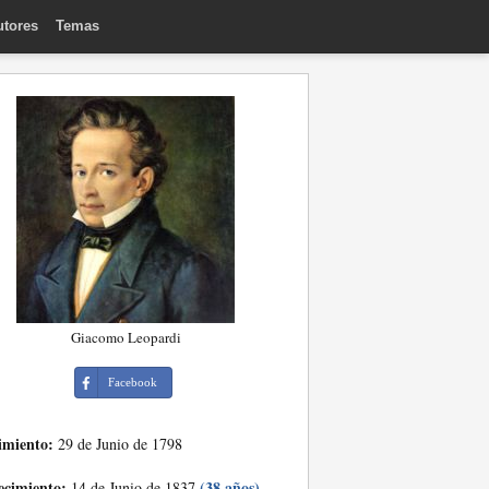
utores
Temas
Giacomo Leopardi
Facebook
imiento:
29 de Junio de 1798
ecimiento:
(38 años)
14 de Junio de 1837