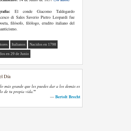
rafia:
El conde Giacomo Taldegardo
cesco di Sales Saverio Pietro Leopardi fue
oeta, filósofo, filólogo, erudito italiano del
anticismo.
tores
Italianos
Nacidos en 1798
dos en 29 de Junio
el Día
lo más grande que les puedes dar a los demás es
”
lo de tu propia vida.
Bertolt Brecht
—