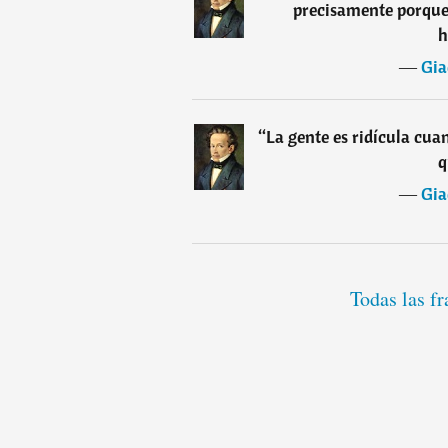
precisamente porque 
h
―
Gia
“
La gente es ridícula cua
q
―
Gia
Todas las f