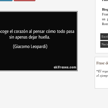
Biog
Fran
un p
Rom
Escri
Naci
Frase d
“
El rega
el ejemp