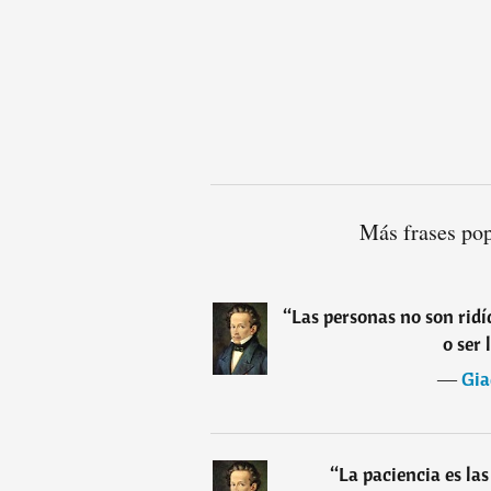
Más frases po
“
Las personas no son ridí
o ser 
―
Gia
“
La paciencia es las