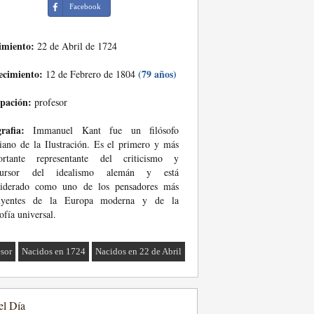
Facebook
imiento:
22 de Abril de 1724
ecimiento:
(79 años)
12 de Febrero de 1804
pación:
profesor
rafia:
Immanuel Kant fue un filósofo
iano de la Ilustración. Es el primero y más
ortante representante del criticismo y
cursor del idealismo alemán y está
siderado como uno de los pensadores más
luyentes de la Europa moderna y de la
sofía universal.
esor
Nacidos en 1724
Nacidos en 22 de Abril
el Día