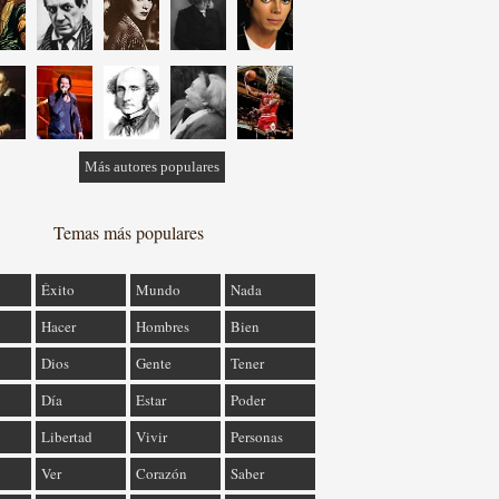
Más autores populares
Temas más populares
Éxito
Mundo
Nada
Hacer
Hombres
Bien
Dios
Gente
Tener
Día
Estar
Poder
Libertad
Vivir
Personas
Ver
Corazón
Saber