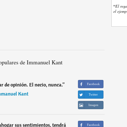
“
El rega
el ejemp
opulares de Immanuel Kant
r de opinión. El necio, nunca.
”
Facebook
mmanuel Kant
Twitter
Imagen
ahogar sus sentimientos, tendrá
Facebook