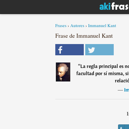
Frases
›
Autores
›
Immanuel Kant
Frase de Immanuel Kant
“
La regla principal es 
facultad por sí misma, s
relaci
―
I
I