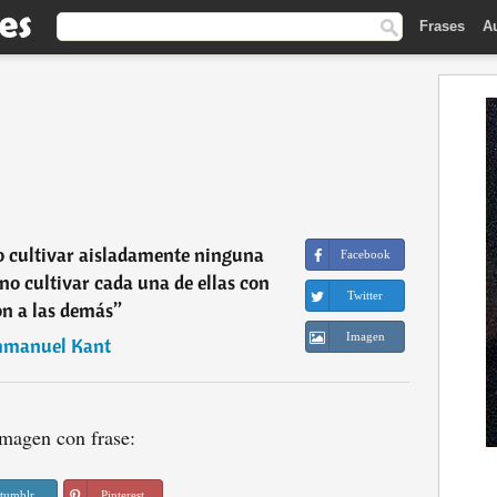
Frases
A
no cultivar aisladamente ninguna
Facebook
ino cultivar cada una de ellas con
Twitter
ón a las demás
”
Imagen
mmanuel Kant
magen con frase:
tumblr
Pinterest