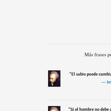
Más frases p
“
El sabio puede cambia
―
I
“
Si el hombre no debe 