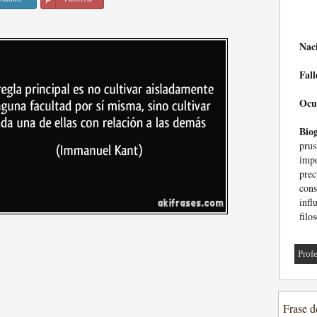
Nac
Fall
Ocu
Biog
prus
imp
pre
con
inf
filo
Prof
Frase d