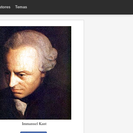
utores
Temas
Immanuel Kant