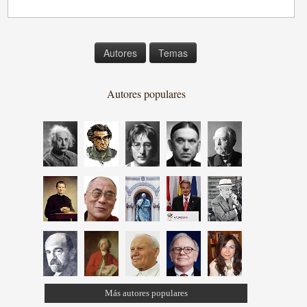
Autores
Temas
Autores populares
Más autores populares