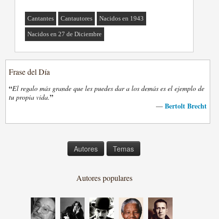
Cantantes
Cantautores
Nacidos en 1943
Nacidos en 27 de Diciembre
Frase del Día
“
El regalo más grande que les puedes dar a los demás es el ejemplo de
”
tu propia vida.
Bertolt Brecht
—
Autores
Temas
Autores populares