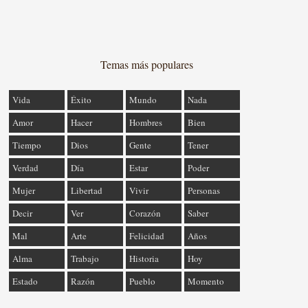
Temas más populares
Vida
Éxito
Mundo
Nada
Amor
Hacer
Hombres
Bien
Tiempo
Dios
Gente
Tener
Verdad
Día
Estar
Poder
Mujer
Libertad
Vivir
Personas
Decir
Ver
Corazón
Saber
Mal
Arte
Felicidad
Años
Alma
Trabajo
Historia
Hoy
Estado
Razón
Pueblo
Momento