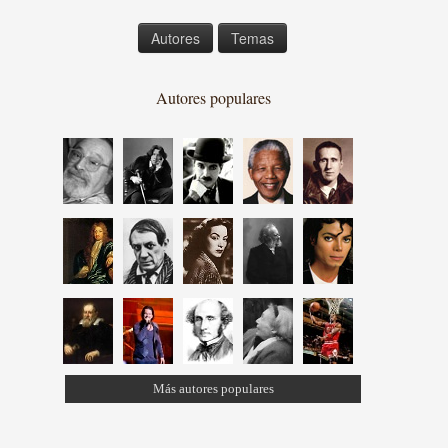
Autores
Temas
Autores populares
Más autores populares