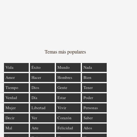
Temas más populares
Vida
Éxito
Mundo
Nada
Amor
Hacer
Hombres
Bien
Tiempo
Dios
Gente
Tener
Verdad
Día
Estar
Poder
Mujer
Libertad
Vivir
Personas
Decir
Ver
Corazón
Saber
Mal
Arte
Felicidad
Años