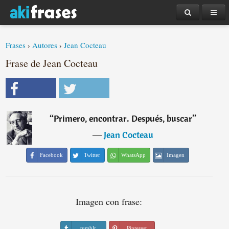
Frases
›
Autores
›
Jean Cocteau
Frase de Jean Cocteau
“
Primero, encontrar. Después, buscar
”
―
Jean Cocteau
Facebook
Twitter
WhatsApp
Imagen
Imagen con frase:
tumblr
Pinterest