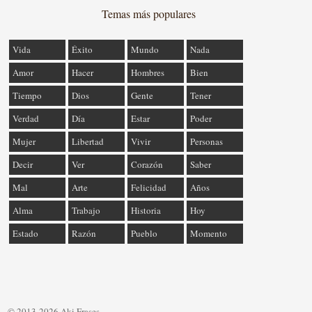
Temas más populares
Vida
Éxito
Mundo
Nada
Amor
Hacer
Hombres
Bien
Tiempo
Dios
Gente
Tener
Verdad
Día
Estar
Poder
Mujer
Libertad
Vivir
Personas
Decir
Ver
Corazón
Saber
Mal
Arte
Felicidad
Años
Alma
Trabajo
Historia
Hoy
Estado
Razón
Pueblo
Momento
© 2013-2026 Aki Frases