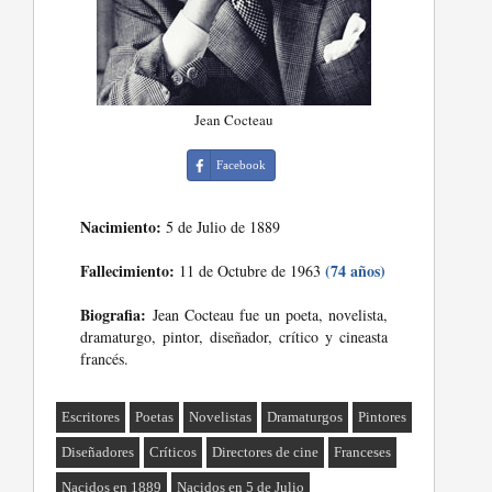
Jean Cocteau
Facebook
Nacimiento:
5 de Julio de 1889
Fallecimiento:
(74 años)
11 de Octubre de 1963
Biografia:
Jean Cocteau fue un poeta, novelista,
dramaturgo, pintor, diseñador, crítico y cineasta
francés.
Escritores
Poetas
Novelistas
Dramaturgos
Pintores
Diseñadores
Críticos
Directores de cine
Franceses
Nacidos en 1889
Nacidos en 5 de Julio