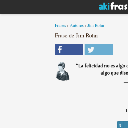
Frases
›
Autores
›
Jim Rohn
Frase de Jim Rohn
“
La felicidad no es algo 
algo que dis
I