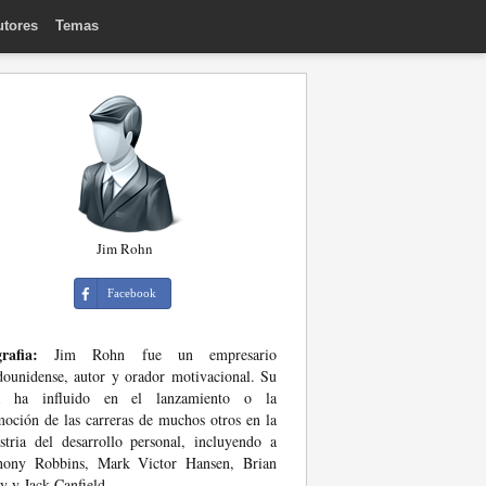
utores
Temas
Jim Rohn
Facebook
rafia:
Jim Rohn fue un empresario
dounidense, autor y orador motivacional. Su
a ha influido en el lanzamiento o la
oción de las carreras de muchos otros en la
stria del desarrollo personal, incluyendo a
hony Robbins, Mark Victor Hansen, Brian
y y Jack Canfield.