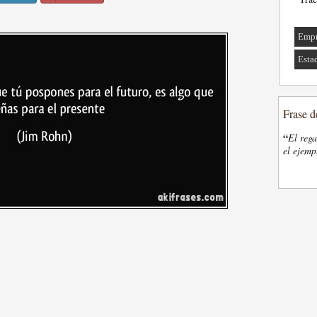
Empr
Esta
Frase d
“
El rega
el ejemp