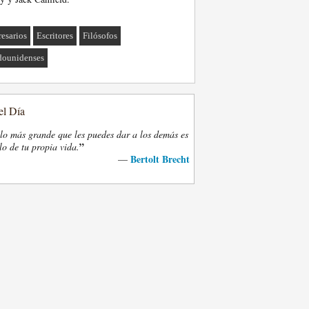
esarios
Escritores
Filósofos
dounidenses
el Día
lo más grande que les puedes dar a los demás es
”
lo de tu propia vida.
Bertolt Brecht
—