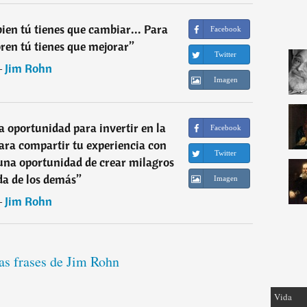
ien tú tienes que cambiar... Para
Facebook
ren tú tienes que mejorar
”
Twitter
―
Jim Rohn
Imagen
 oportunidad para invertir en la
Facebook
ara compartir tu experiencia con
Twitter
una oportunidad de crear milagros
ida de los demás
”
Imagen
―
Jim Rohn
as frases de Jim Rohn
Vida