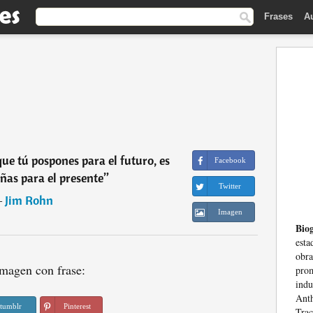
Frases
A
que tú pospones para el futuro, es
Facebook
eñas para el presente
”
Twitter
―
Jim Rohn
Imagen
Biog
esta
obr
magen con frase:
prom
indu
Ant
tumblr
Pinterest
Trac