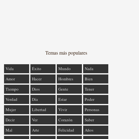
Temas más populares
Vida
Éxito
Mundo
Nada
Amor
Hacer
Hombres
Bien
Tiempo
Dios
Gente
Tener
Verdad
Día
Estar
Poder
Mujer
Libertad
Vivir
Personas
Decir
Ver
Corazón
Saber
Mal
Arte
Felicidad
Años