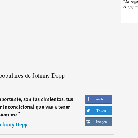
“
El rega
el ejemp
populares de Johnny Depp
mportante, son tus cimientos, tus
Facebook
or incondicional que vas a tener
Twitter
siempre.
”
Imagen
Johnny Depp