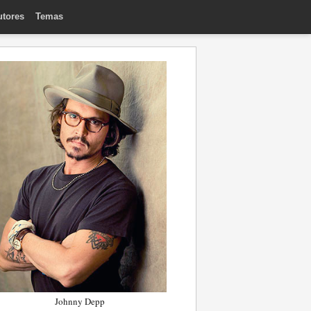
utores
Temas
Johnny Depp