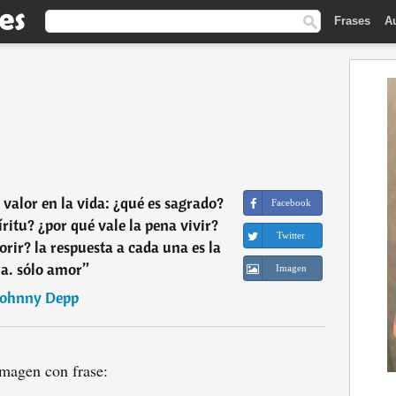
Frases
A
valor en la vida: ¿qué es sagrado?
Facebook
íritu? ¿por qué vale la pena vivir?
Twitter
orir? la respuesta a cada una es la
a. sólo amor
”
Imagen
Johnny Depp
magen con frase: