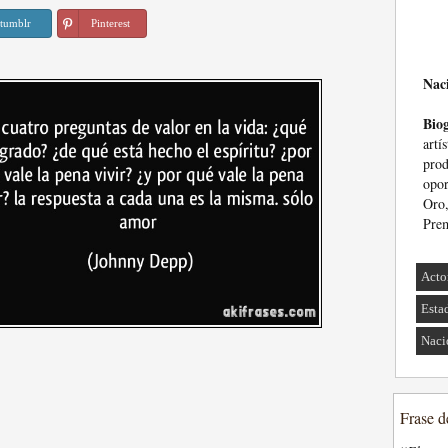
tumblr
Pinterest
Nac
Biog
artí
pro
opor
Oro,
Prem
Acto
Esta
Naci
Frase d