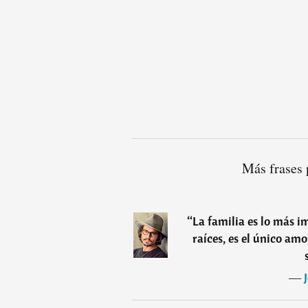
Más frases 
“
La familia es lo más i
raíces, es el único am
―