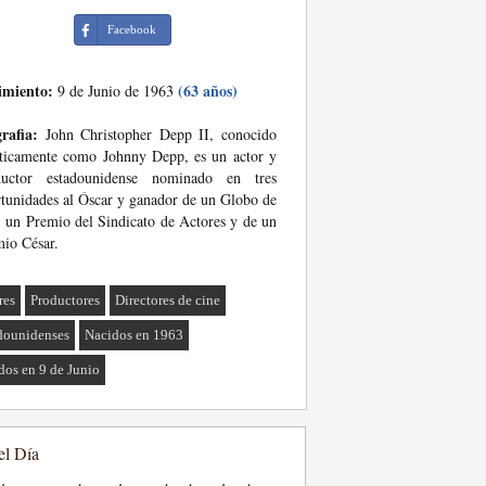
Facebook
imiento:
(63 años)
9 de Junio de 1963
rafia:
John Christopher Depp II, conocido
sticamente como Johnny Depp, es un actor y
ductor estadounidense nominado en tres
tunidades al Óscar y ganador de un Globo de
 un Premio del Sindicato de Actores y de un
io César.
res
Productores
Directores de cine
dounidenses
Nacidos en 1963
dos en 9 de Junio
el Día