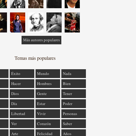
Más autores populares
Temas más populares
Éxito
Mundo
Nada
Hacer
Hombres
Bien
Dios
Gente
Tener
Día
Estar
Poder
Libertad
Vivir
Personas
Ver
Corazón
Saber
Arte
Felicidad
Años