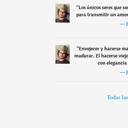
“
Los únicos seres que s
para transmitir un amor 
―
“
Envejecer y hacerse ma
madurar. El hacerse viejo
con elegancia 
―
Todas la