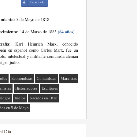
Facebook
imiento:
5 de Mayo de 1818
ecimiento:
(64 años)
14 de Marzo de 1883
rafia:
Karl Heinrich Marx, conocido
bién en español como Carlos Marx, fue un
sofo, intelectual y militante comunista alemán
rigen judío.
sofos
Economistas
Comunistas
Marxistas
nistas
Historiadores
Escritores
ólogos
Judíos
Nacidos en 1818
dos en 5 de Mayo
el Día