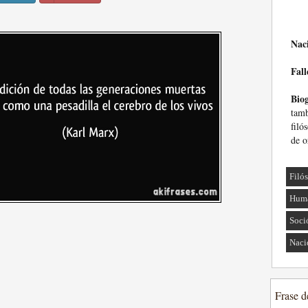
Nac
Fall
Biog
tam
filó
de o
Filó
Huma
Soci
Naci
Frase d