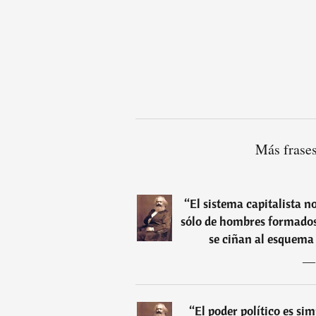
Más frase
“
El sistema capitalista n
sólo de hombres formados 
se ciñan al esquema 
“
El poder político es s