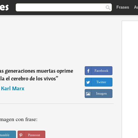
Frases
A
las generaciones muertas oprime
Facebook
a el cerebro de los vivos
”
Twitter
―
Karl Marx
Imagen
magen con frase:
tumblr
Pinterest