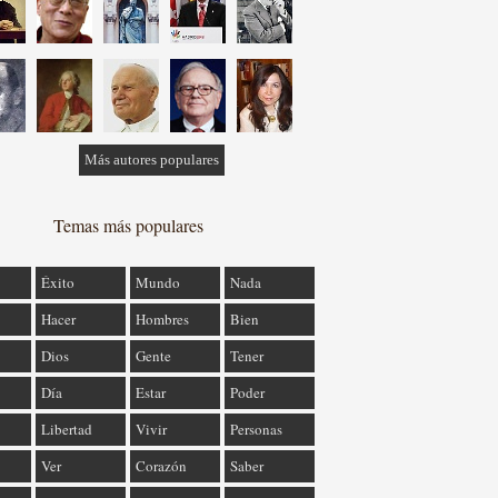
Más autores populares
Temas más populares
Éxito
Mundo
Nada
Hacer
Hombres
Bien
Dios
Gente
Tener
Día
Estar
Poder
Libertad
Vivir
Personas
Ver
Corazón
Saber