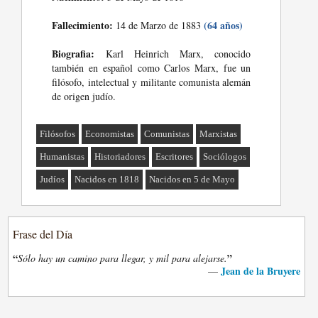
Fallecimiento:
(64 años)
14 de Marzo de 1883
Biografia:
Karl Heinrich Marx, conocido
también en español como Carlos Marx, fue un
filósofo, intelectual y militante comunista alemán
de origen judío.
Filósofos
Economistas
Comunistas
Marxistas
Humanistas
Historiadores
Escritores
Sociólogos
Judíos
Nacidos en 1818
Nacidos en 5 de Mayo
Frase del Día
“
”
Sólo hay un camino para llegar, y mil para alejarse.
Jean de la Bruyere
—